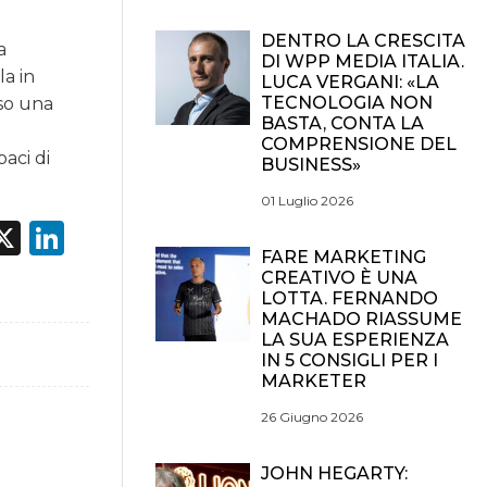
DENTRO LA CRESCITA
a
DI WPP MEDIA ITALIA.
la in
LUCA VERGANI: «LA
TECNOLOGIA NON
rso una
BASTA, CONTA LA
i
COMPRENSIONE DEL
aci di
BUSINESS»
01 Luglio 2026
acebook
X
LinkedIn
FARE MARKETING
CREATIVO È UNA
LOTTA. FERNANDO
MACHADO RIASSUME
LA SUA ESPERIENZA
IN 5 CONSIGLI PER I
MARKETER
26 Giugno 2026
JOHN HEGARTY: