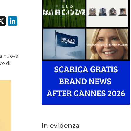
acebook
X
LinkedIn
lla nuova
vo di
In evidenza