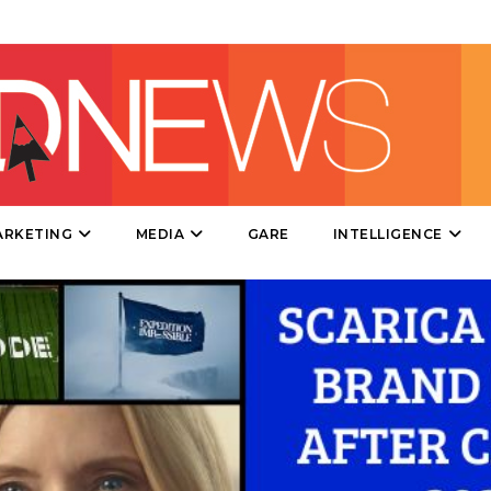
DESIGN
EVENTI
MOBILE
PROMOZIONI
ARKETING
MEDIA
GARE
INTELLIGENCE
PRODOTTI
PUNTI VENDITA
CSR
STRATEGIE