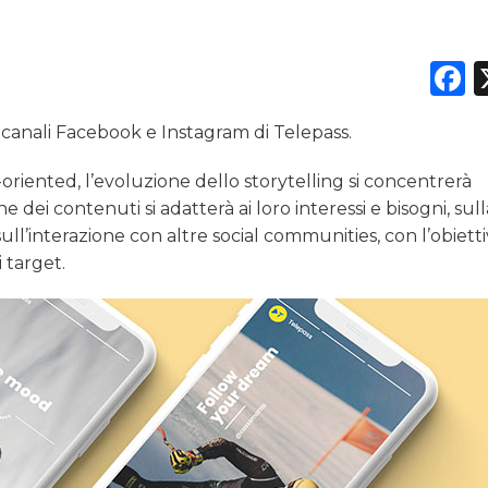
DATI
F
RICERCHE
 canali Facebook e Instagram di Telepass.
PREVISIONI/SCENARI
-oriented, l’evoluzione dello storytelling si concentrerà
NORMATIVE
e dei contenuti si adatterà ai loro interessi e bisogni, su
l’interazione con altre social communities, con l’obietti
TREND
 target.
CASE HISTORY
OPINIONI