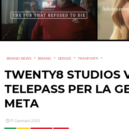
>
>
>
>
BRAND NEWS
BRAND
SERVIZI
TRASPORTI
TWENTY8 STUDIOS V
TELEPASS PER LA G
META
17 Gennaio 2023