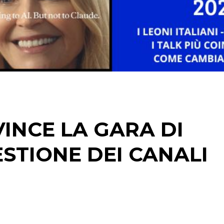
CINEMA
DIGITALE
EDITORIA
ESTERNA
INCE LA GARA DI
RADIO / AUDIO
ESTIONE DEI CANALI
TV