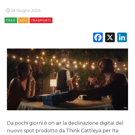
24 Giugno 2024
OPINIONI
FREE
ADV
TRASPORTI
Faceb
X
L
Da pochi giorni è on air la declinazione digital del
nuovo spot prodotto da Think Cattleya per Ita