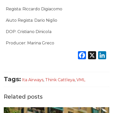
Regista: Riccardo Digiacomo
Aiuto Regista: Dario Niglio
DOP: Cristiano Dinicola
Producer: Marina Greco
Faceb
X
L
Tags:
Ita Airways
,
Think Cattleya
,
VML
Related posts