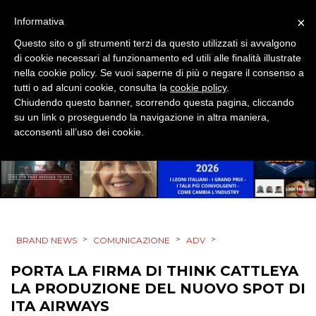
RADIO / AUDIO
×
Informativa
TV
Questo sito o gli strumenti terzi da questo utilizzati si avvalgono
di cookie necessari al funzionamento ed utili alle finalità illustrate
nella cookie policy. Se vuoi saperne di più o negare il consenso a
tutti o ad alcuni cookie, consulta la
cookie policy
.
Chiudendo questo banner, scorrendo questa pagina, cliccando
su un link o proseguendo la navigazione in altra maniera,
acconsenti all’uso dei cookie.
DATI
RICERCHE
PREVISIONI/SCENARI
>
>
>
BRAND NEWS
COMUNICAZIONE
ADV
NORMATIVE
PORTA LA FIRMA DI THINK CATTLEYA
TREND
LA PRODUZIONE DEL NUOVO SPOT DI
ITA AIRWAYS
CASE HISTORY