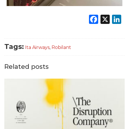
Faceb
X
L
Tags:
Ita Airways
,
Robilant
Related posts