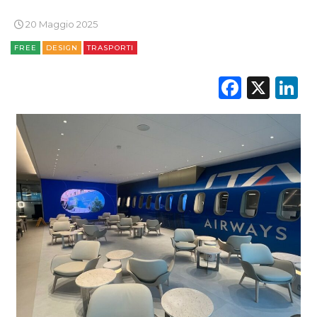
20 Maggio 2025
FREE
DESIGN
TRASPORTI
Faceb
X
L