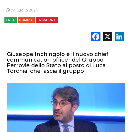
RADIO / AUDIO
04 Luglio 2024
TV
FREE
NOMINE
TRASPORTI
Faceb
X
L
Giuseppe Inchingolo è il nuovo chief
communication officer del Gruppo
DATI
Ferrovie dello Stato al posto di Luca
Torchia, che lascia il gruppo
RICERCHE
PREVISIONI/SCENARI
NORMATIVE
TREND
CASE HISTORY