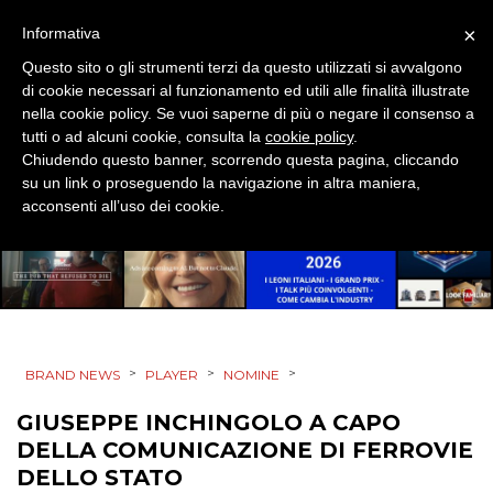
×
Informativa
PRODOTTI
Questo sito o gli strumenti terzi da questo utilizzati si avvalgono
PUNTI VENDITA
di cookie necessari al funzionamento ed utili alle finalità illustrate
nella cookie policy. Se vuoi saperne di più o negare il consenso a
tutti o ad alcuni cookie, consulta la
cookie policy
.
CSR
Chiudendo questo banner, scorrendo questa pagina, cliccando
su un link o proseguendo la navigazione in altra maniera,
STRATEGIE
acconsenti all’uso dei cookie.
CINEMA
DIGITALE
>
>
>
BRAND NEWS
PLAYER
NOMINE
EDITORIA
GIUSEPPE INCHINGOLO A CAPO
DELLA COMUNICAZIONE DI FERROVIE
ESTERNA
DELLO STATO