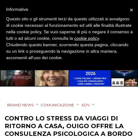
MOBILE
×
Informativa
PROMOZIONI
Questo sito o gli strumenti terzi da questo utilizzati si avvalgono
di cookie necessari al funzionamento ed utili alle finalità illustrate
nella cookie policy. Se vuoi saperne di più o negare il consenso a
tutti o ad alcuni cookie, consulta la
cookie policy
.
Chiudendo questo banner, scorrendo questa pagina, cliccando
PRODOTTI
su un link o proseguendo la navigazione in altra maniera,
acconsenti all’uso dei cookie.
PUNTI VENDITA
CSR
STRATEGIE
>
>
>
BRAND NEWS
COMUNICAZIONE
ADV
CONTRO LO STRESS DA VIAGGI DI
CINEMA
RITORNO A CASA, OUIGO OFFRE LA
CONSULENZA PSICOLOGICA A BORDO
DIGITALE