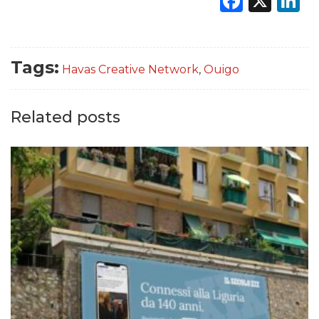
Faceb
X
L
Tags:
Havas Creative Network
,
Ouigo
Related posts