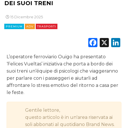
DEI SUOI TRENI
EDITORIA
15 Dicembre 2025
ESTERNA
PREMIUM
ADV
TRASPORTI
RADIO / AUDIO
Faceb
X
L
TV
L’operatore ferroviario Ouigo ha presentato
‘Felices Vueltas’ iniziativa che porta a bordo dei
suoi treni un’équipe di psicologi che viaggeranno
per parlare con i passeggeri e aiutarli ad
affrontare lo stress emotivo del ritorno a casa per
le feste.
DATI
RICERCHE
Gentile lettore,
questo articolo è in un'area riservata ai
PREVISIONI/SCENARI
soli abbonati al quotidiano Brand News.