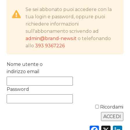
NORMATIVE
Se sei abbonato puoi accedere con la
tua login e password, oppure puoi
TREND
richiedere informazioni
sull'abbonamento scrivendo ad
CASE HISTORY
admin@brand-news.it
o telefonando
allo
393 9367226
OPINIONI
Nome utente o
indirizzo email
Password
Ricordami