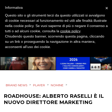
×
EVENTI
Informativa
Questo sito o gli strumenti terzi da questo utilizzati si avvalgono
MOBILE
di cookie necessari al funzionamento ed utili alle finalità illustrate
nella cookie policy. Se vuoi saperne di più o negare il consenso a
PROMOZIONI
tutti o ad alcuni cookie, consulta la
cookie policy
.
Chiudendo questo banner, scorrendo questa pagina, cliccando
su un link o proseguendo la navigazione in altra maniera,
acconsenti all’uso dei cookie.
PRODOTTI
PUNTI VENDITA
CSR
>
>
>
BRAND NEWS
PLAYER
NOMINE
STRATEGIE
ROADHOUSE: ALBERTO RASELLI È IL
NUOVO DIRETTORE MARKETING