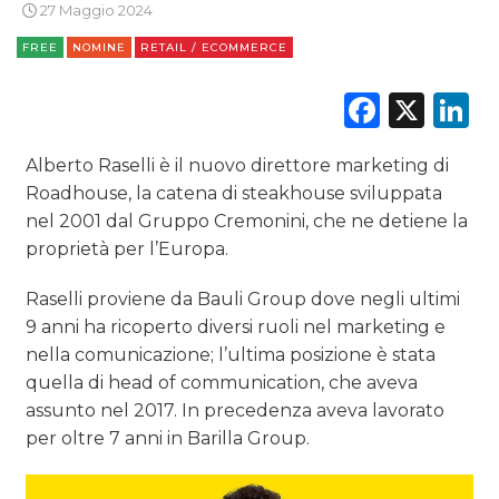
27 Maggio 2024
CINEMA
FREE
NOMINE
RETAIL / ECOMMERCE
DIGITALE
Faceb
X
L
EDITORIA
Alberto Raselli è il nuovo direttore marketing di
ESTERNA
Roadhouse, la catena di steakhouse sviluppata
nel 2001 dal Gruppo Cremonini, che ne detiene la
RADIO / AUDIO
proprietà per l’Europa.
TV
Raselli proviene da Bauli Group dove negli ultimi
9 anni ha ricoperto diversi ruoli nel marketing e
nella comunicazione; l’ultima posizione è stata
quella di head of communication, che aveva
assunto nel 2017. In precedenza aveva lavorato
per oltre 7 anni in Barilla Group.
DATI
RICERCHE