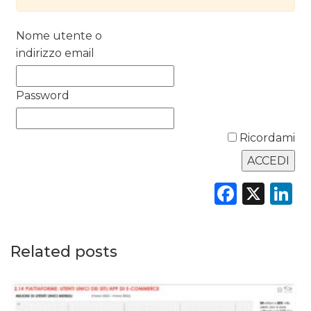
RICERCHE
Nome utente o
indirizzo email
PREVISIONI/SCENARI
NORMATIVE
Password
TREND
Ricordami
CASE HISTORY
OPINIONI
Faceb
X
L
Related posts