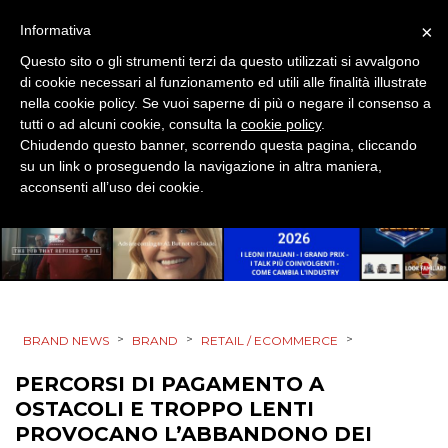
DESIGN
×
Informativa
Questo sito o gli strumenti terzi da questo utilizzati si avvalgono
EVENTI
di cookie necessari al funzionamento ed utili alle finalità illustrate
nella cookie policy. Se vuoi saperne di più o negare il consenso a
MOBILE
tutti o ad alcuni cookie, consulta la
cookie policy
.
Chiudendo questo banner, scorrendo questa pagina, cliccando
PROMOZIONI
su un link o proseguendo la navigazione in altra maniera,
acconsenti all’uso dei cookie.
PRODOTTI
PUNTI VENDITA
>
>
>
BRAND NEWS
BRAND
RETAIL / ECOMMERCE
CSR
PERCORSI DI PAGAMENTO A
STRATEGIE
OSTACOLI E TROPPO LENTI
PROVOCANO L’ABBANDONO DEI