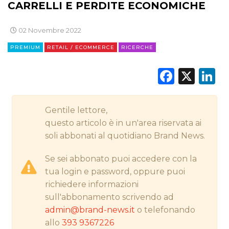
CARRELLI E PERDITE ECONOMICHE
CINEMA
02 Novembre 2022
DIGITALE
PREMIUM
RETAIL / ECOMMERCE
RICERCHE
Faceb
X
L
EDITORIA
ESTERNA
Gentile lettore,
RADIO / AUDIO
questo articolo è in un'area riservata ai
soli abbonati al quotidiano Brand News.
TV
Se sei abbonato puoi accedere con la
tua login e password, oppure puoi
richiedere informazioni
sull'abbonamento scrivendo ad
admin@brand-news.it
o telefonando
DATI
allo
393 9367226