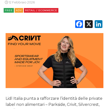
12 Febbraio 2026
CINEMA
FREE
ADV
RETAIL / ECOMMERCE
DIGITALE
Faceb
X
L
EDITORIA
ESTERNA
RADIO / AUDIO
TV
Lidl Italia punta a rafforzare l’identità delle private
DATI
label non alimentari – Parkside, Crivit, Silvercrest,