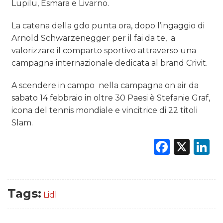
Lupilu, Esmara e Livarno.
RICERCHE
La catena della gdo punta ora, dopo l’ingaggio di
PREVISIONI/SCENARI
Arnold Schwarzenegger per il fai da te, a
valorizzare il comparto sportivo attraverso una
NORMATIVE
campagna internazionale dedicata al brand Crivit.
TREND
A scendere in campo nella campagna on air da
sabato 14 febbraio in oltre 30 Paesi è Stefanie Graf,
CASE HISTORY
icona del tennis mondiale e vincitrice di 22 titoli
Slam.
OPINIONI
Faceb
X
L
Tags:
Lidl