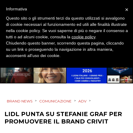
DESIGN
×
Informativa
EVENTI
Questo sito o gli strumenti terzi da questo utilizzati si avvalgono
di cookie necessari al funzionamento ed utili alle finalità illustrate
MOBILE
nella cookie policy. Se vuoi saperne di più o negare il consenso a
tutti o ad alcuni cookie, consulta la
cookie policy
.
Chiudendo questo banner, scorrendo questa pagina, cliccando
PROMOZIONI
su un link o proseguendo la navigazione in altra maniera,
acconsenti all’uso dei cookie.
PRODOTTI
PUNTI VENDITA
>
>
>
BRAND NEWS
COMUNICAZIONE
ADV
CSR
LIDL PUNTA SU STEFANIE GRAF PER
STRATEGIE
PROMUOVERE IL BRAND CRIVIT