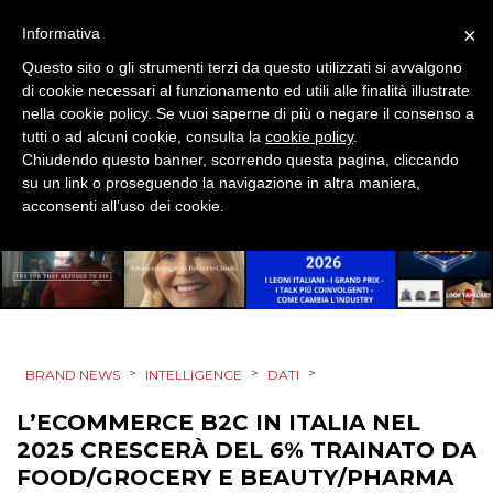
×
Informativa
RICERCHE
Questo sito o gli strumenti terzi da questo utilizzati si avvalgono
di cookie necessari al funzionamento ed utili alle finalità illustrate
PREVISIONI/SCENARI
nella cookie policy. Se vuoi saperne di più o negare il consenso a
tutti o ad alcuni cookie, consulta la
cookie policy
.
NORMATIVE
Chiudendo questo banner, scorrendo questa pagina, cliccando
su un link o proseguendo la navigazione in altra maniera,
TREND
acconsenti all’uso dei cookie.
CASE HISTORY
OPINIONI
>
>
>
BRAND NEWS
INTELLIGENCE
DATI
L’ECOMMERCE B2C IN ITALIA NEL
2025 CRESCERÀ DEL 6% TRAINATO DA
FOOD/GROCERY E BEAUTY/PHARMA