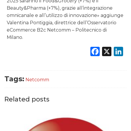
2025 saranno il Food&Grocery (+7%) e il
Beauty&Pharma (+7%), grazie all’integrazione
omnicanale e all’utilizzo di innovazione» aggiunge
Valentina Pontiggia, direttrice dell’Osservatorio
eCommerce B2c Netcomm – Politecnico di
Milano.
Faceb
X
L
Tags:
Netcomm
Related posts