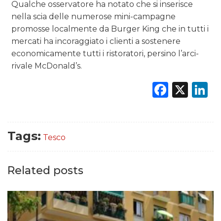
Qualche osservatore ha notato che si inserisce
nella scia delle numerose mini-campagne
promosse localmente da Burger King che in tutti i
mercati ha incoraggiato i clienti a sostenere
economicamente tutti i ristoratori, persino l’arci-
rivale McDonald’s.
Faceb
X
L
Tags:
Tesco
Related posts