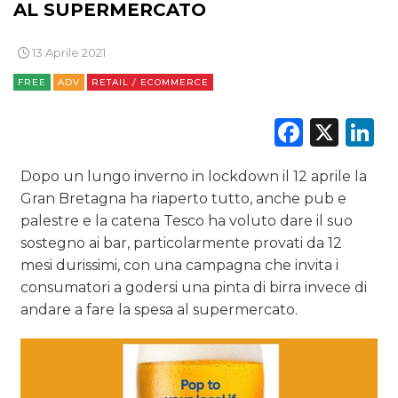
TV
AL SUPERMERCATO
13 Aprile 2021
FREE
ADV
RETAIL / ECOMMERCE
Faceb
X
L
DATI
Dopo un lungo inverno in lockdown il 12 aprile la
RICERCHE
Gran Bretagna ha riaperto tutto, anche pub e
palestre e la catena Tesco ha voluto dare il suo
PREVISIONI/SCENARI
sostegno ai bar, particolarmente provati da 12
NORMATIVE
mesi durissimi, con una campagna che invita i
consumatori a godersi una pinta di birra invece di
TREND
andare a fare la spesa al supermercato.
CASE HISTORY
OPINIONI