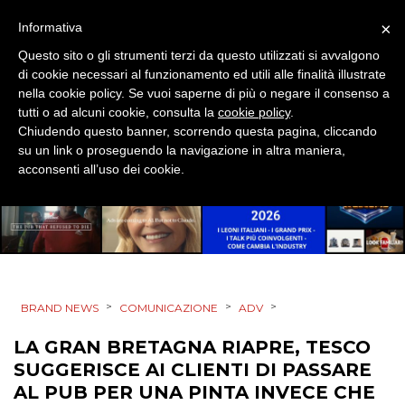
PUNTI VENDITA
×
Informativa
Questo sito o gli strumenti terzi da questo utilizzati si avvalgono
CSR
di cookie necessari al funzionamento ed utili alle finalità illustrate
nella cookie policy. Se vuoi saperne di più o negare il consenso a
STRATEGIE
tutti o ad alcuni cookie, consulta la
cookie policy
.
Chiudendo questo banner, scorrendo questa pagina, cliccando
su un link o proseguendo la navigazione in altra maniera,
acconsenti all’uso dei cookie.
CINEMA
DIGITALE
EDITORIA
>
>
>
BRAND NEWS
COMUNICAZIONE
ADV
ESTERNA
LA GRAN BRETAGNA RIAPRE, TESCO
SUGGERISCE AI CLIENTI DI PASSARE
RADIO / AUDIO
AL PUB PER UNA PINTA INVECE CHE