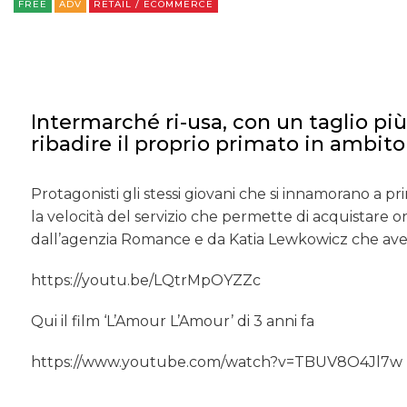
FREE
ADV
RETAIL / ECOMMERCE
Intermarché ri-usa, con un taglio pi
ribadire il proprio primato in ambito 
Protagonisti gli stessi giovani che si innamorano a p
la velocità del servizio che permette di acquistare on
dall’agenzia Romance e da Katia Lewkowicz che avev
https://youtu.be/LQtrMpOYZZc
Qui il film ‘L’Amour L’Amour’ di 3 anni fa
https://www.youtube.com/watch?v=TBUV8O4Jl7w