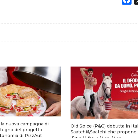
a la nuova campagna di
Old Spice (P&G) debutta in Ita
stegno del progetto
Saatchi&Saatchi che propone 
utonomia di PizzAut
‘Smell Like a Man, Man’