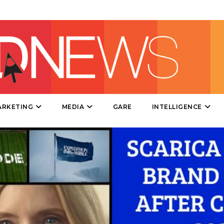
DIRECT
SPONSOR
DESIGN
EVENTI
MOBILE
ARKETING
MEDIA
GARE
INTELLIGENCE
PROMOZIONI
PRODOTTI
PUNTI VENDITA
CSR