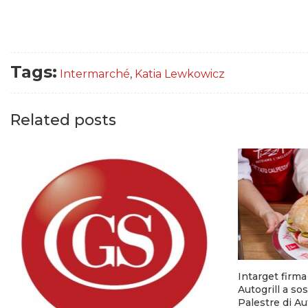
Tags:
Intermarché
,
Katia Lewkowicz
Related posts
Intarget firm
Autogrill a so
Palestre di A