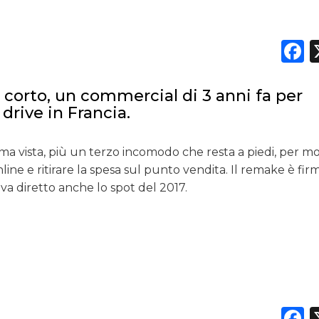
F
DATI
ù corto, un commercial di 3 anni fa per
RICERCHE
drive in Francia.
PREVISIONI/SCENARI
rima vista, più un terzo incomodo che resta a piedi, per m
NORMATIVE
line e ritirare la spesa sul punto vendita. Il remake è fir
a diretto anche lo spot del 2017.
TREND
CASE HISTORY
OPINIONI
F