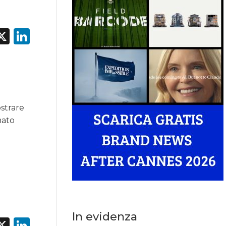
acebook
X
LinkedIn
ostrare
mato
In evidenza
acebook
X
LinkedIn