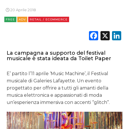
20 Aprile 2018
RICERCHE
FREE
ADV
RETAIL / ECOMMERCE
PREVISIONI/SCENARI
Faceb
X
L
NORMATIVE
La campagna a supporto del festival
TREND
musicale è stata ideata da Toilet Paper
CASE HISTORY
E’ partito l’11 aprile ‘Music Machine’, il Festival
OPINIONI
musicale di Galeries Lafayette. Un evento
progettato per offrire a tutti gli amanti della
musica elettronica e appassionati di moda
un’esperienza immersiva con accenti “glitch”.