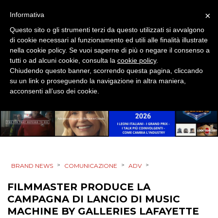
×
Informativa
CINEMA
Questo sito o gli strumenti terzi da questo utilizzati si avvalgono
di cookie necessari al funzionamento ed utili alle finalità illustrate
nella cookie policy. Se vuoi saperne di più o negare il consenso a
DIGITALE
tutti o ad alcuni cookie, consulta la
cookie policy
.
Chiudendo questo banner, scorrendo questa pagina, cliccando
EDITORIA
su un link o proseguendo la navigazione in altra maniera,
acconsenti all’uso dei cookie.
ESTERNA
RADIO / AUDIO
TV
>
>
>
BRAND NEWS
COMUNICAZIONE
ADV
FILMMASTER PRODUCE LA
CAMPAGNA DI LANCIO DI MUSIC
MACHINE BY GALLERIES LAFAYETTE
DATI