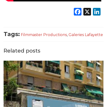
Faceb
X
L
Tags:
Filmmaster Productions
,
Galeries Lafayette
Related posts