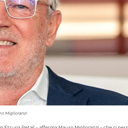
o Miglioranzi
 Etruria Retail – afferma Mauro Miglioranzi – che ci per