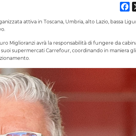
F
DATI
anizzata attiva in Toscana, Umbria, alto Lazio, bassa Ligur
RICERCHE
vo.
PREVISIONI/SCENARI
o Miglioranzi avrà la responsabilità di fungere da cabin
ei suoi supermercati Carrefour, coordinando in maniera gl
NORMATIVE
sizionamento.
TREND
CASE HISTORY
OPINIONI