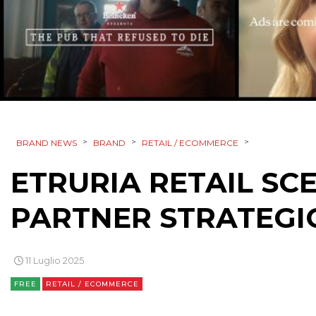
>
>
>
BRAND NEWS
BRAND
RETAIL / ECOMMERCE
ETRURIA RETAIL SC
PARTNER STRATEGI
11 Luglio 2025
FREE
RETAIL / ECOMMERCE