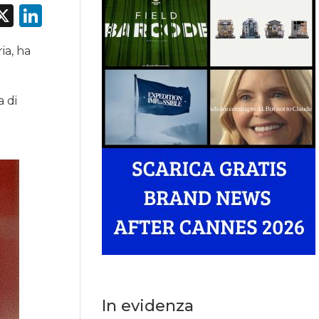
acebook
X
LinkedIn
ia, ha
a di
i
In evidenza