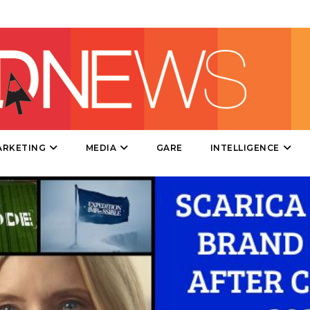
SPONSOR
DESIGN
EVENTI
MOBILE
PROMOZIONI
ARKETING
MEDIA
GARE
INTELLIGENCE
PRODOTTI
PUNTI VENDITA
CSR
STRATEGIE