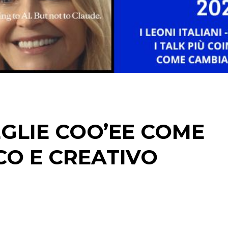
CINEMA
DIGITALE
EDITORIA
ESTERNA
EGLIE COO’EE COME
RADIO / AUDIO
CO E CREATIVO
TV