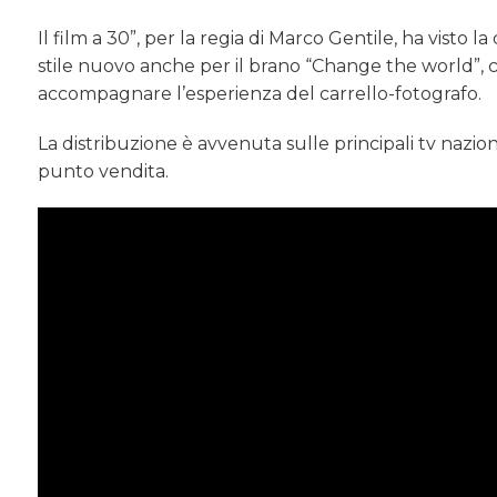
Il film a 30”, per la regia di Marco Gentile, ha visto
stile nuovo anche per il brano “Change the world”, 
accompagnare l’esperienza del carrello-fotografo.
La distribuzione è avvenuta sulle principali tv nazio
punto vendita.