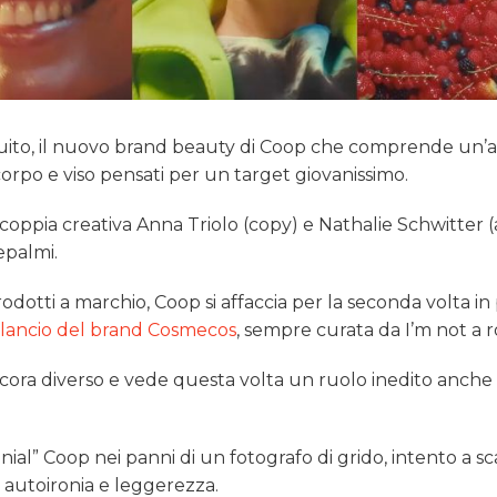
nguito, il nuovo brand beauty di Coop che comprende un’
 corpo e viso pensati per un target giovanissimo.
 coppia creativa Anna Triolo (copy) e Nathalie Schwitter (
epalmi.
rodotti a marchio, Coop si affaccia per la seconda volta i
 lancio del brand Cosmecos
, sempre curata da I’m not a r
ancora diverso e vede questa volta un ruolo inedito anche
onial” Coop nei panni di un fotografo di grido, intento a s
n autoironia e leggerezza.