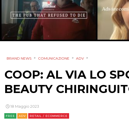
>
>
>
BRAND NEWS
COMUNICAZIONE
ADV
COOP: AL VIA LO S
BEAUTY CHIRINGUI
18 Maggio 2023
FREE
ADV
RETAIL / ECOMMERCE