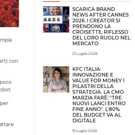
SCARICA BRAND
NEWS AFTER CANNES
2026. I CREATOR SI
PRENDONO LA
CROISETTE, RIFLESSO
DEL LORO RUOLO NEL
ampia
MERCATO
21 Luglio 2026
art) con
KFC ITALIA:
INNOVAZIONE E
VALUE FOR MONEY I
n poco
PILASTRI DELLA
obot.
STRATEGIA. LA CMO
MARZIA FARÈ: “TRE
 per
NUOVI LANCI ENTRO
FINE ANNO”. L’80%
DEL BUDGET VA AL
DIGITALE
cattare
15 Luglio 2026