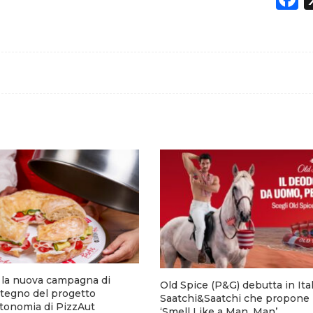
a la nuova campagna di
Old Spice (P&G) debutta in Ita
stegno del progetto
Saatchi&Saatchi che propone 
utonomia di PizzAut
‘Smell Like a Man, Man’