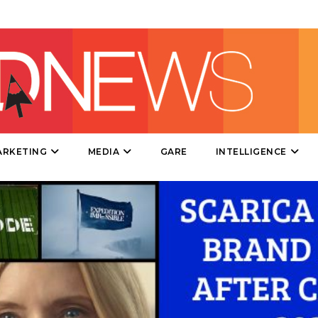
EDITORIA
ESTERNA
RADIO / AUDIO
TV
ARKETING
MEDIA
GARE
INTELLIGENCE
DATI
RICERCHE
PREVISIONI/SCENARI