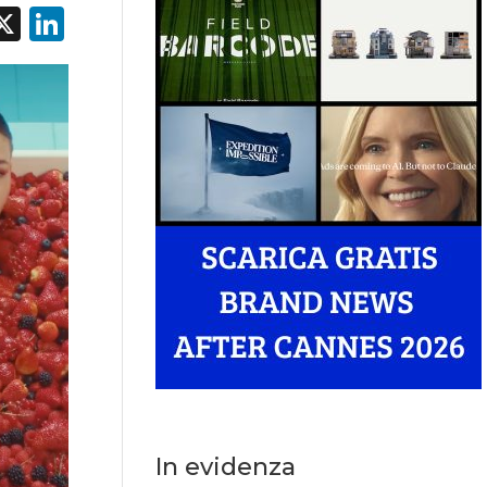
acebook
X
LinkedIn
In evidenza