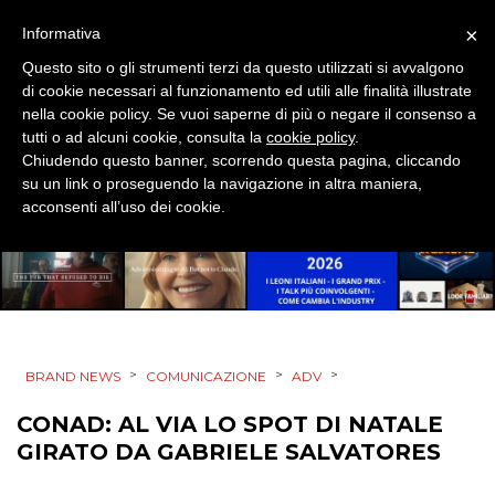
×
Informativa
RICERCHE
Questo sito o gli strumenti terzi da questo utilizzati si avvalgono
di cookie necessari al funzionamento ed utili alle finalità illustrate
PREVISIONI/SCENARI
nella cookie policy. Se vuoi saperne di più o negare il consenso a
tutti o ad alcuni cookie, consulta la
cookie policy
.
NORMATIVE
Chiudendo questo banner, scorrendo questa pagina, cliccando
su un link o proseguendo la navigazione in altra maniera,
TREND
acconsenti all’uso dei cookie.
CASE HISTORY
OPINIONI
>
>
>
BRAND NEWS
COMUNICAZIONE
ADV
CONAD: AL VIA LO SPOT DI NATALE
GIRATO DA GABRIELE SALVATORES