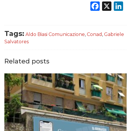
Faceb
X
L
Tags:
Aldo Biasi Comunicazione
,
Conad
,
Gabriele
Salvatores
Related posts