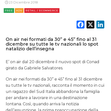
23 Dicembre 2018
FREE
ADV
RETAIL / ECOMMERCE
Faceb
X
L
On air nei formati da 30” e 45” fino al 31
dicembre su tutte le tv nazionali lo spot
natalizio dell’insegna
E’ on air dal 20 dicembre il nuovo spot di Conad
girato da Gabriele Salvatores.
On air nei formati da 30” e 45” fino al 31 dicembre
su tutte le tv nazionali, racconta il momento in cui
un ragazzo del Sud Italia abbandona la famiglia
per andare a lavorare in una destinazione
lontana. Così, quando arriva la notizia
dell’assunzione, la prima preoccupazione della