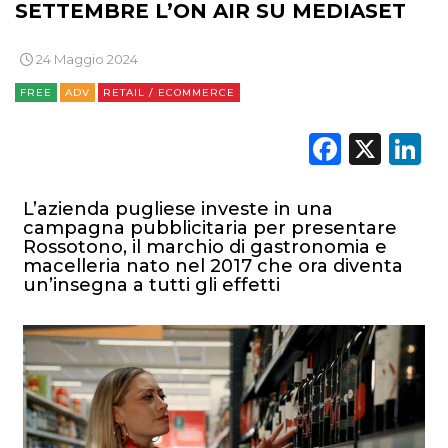
SETTEMBRE L’ON AIR SU MEDIASET
24 Maggio 2024
FREE
ADV
RETAIL / ECOMMERCE
Faceb
X
L
L’azienda pugliese investe in una
campagna pubblicitaria per presentare
Rossotono, il marchio di gastronomia e
macelleria nato nel 2017 che ora diventa
un’insegna a tutti gli effetti