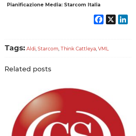
Pianificazione Media: Starcom Italia
Faceb
X
L
Tags:
Aldi
,
Starcom
,
Think Cattleya
,
VML
Related posts