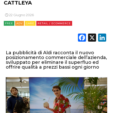
CATTLEYA
22 Giugno 2026
FREE
ADV
GARE
RETAIL / ECOMMERCE
Faceb
X
L
La pubblicità di Aldi racconta il nuovo
posizionamento commerciale dell’azienda,
sviluppato per eliminare il superfluo ed
offrire qualità a prezzi bassi ogni giorno