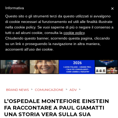
PUNTI VENDITA
×
Informativa
CSR
Questo sito o gli strumenti terzi da questo utilizzati si avvalgono
di cookie necessari al funzionamento ed utili alle finalità illustrate
nella cookie policy. Se vuoi saperne di più o negare il consenso a
STRATEGIE
tutti o ad alcuni cookie, consulta la
cookie policy
.
Chiudendo questo banner, scorrendo questa pagina, cliccando
su un link o proseguendo la navigazione in altra maniera,
acconsenti all’uso dei cookie.
CINEMA
DIGITALE
EDITORIA
>
>
>
BRAND NEWS
COMUNICAZIONE
ADV
ESTERNA
L’OSPEDALE MONTEFIORE EINSTEIN
RADIO / AUDIO
FA RACCONTARE A PAUL GIAMATTI
UNA STORIA VERA SULLA SUA
TV