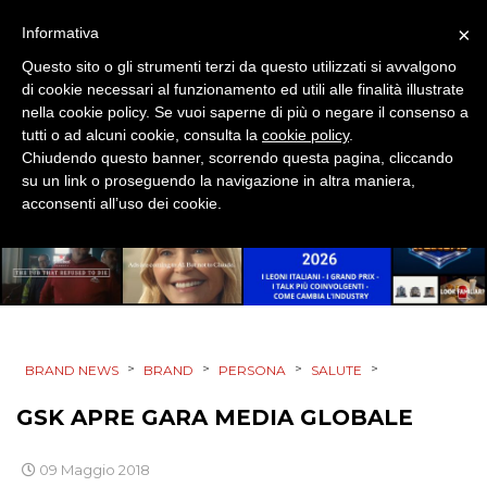
DESIGN
×
Informativa
Questo sito o gli strumenti terzi da questo utilizzati si avvalgono
EVENTI
di cookie necessari al funzionamento ed utili alle finalità illustrate
nella cookie policy. Se vuoi saperne di più o negare il consenso a
MOBILE
tutti o ad alcuni cookie, consulta la
cookie policy
.
Chiudendo questo banner, scorrendo questa pagina, cliccando
PROMOZIONI
su un link o proseguendo la navigazione in altra maniera,
acconsenti all’uso dei cookie.
PRODOTTI
PUNTI VENDITA
>
>
>
>
BRAND NEWS
BRAND
PERSONA
SALUTE
CSR
GSK APRE GARA MEDIA GLOBALE
STRATEGIE
09 Maggio 2018