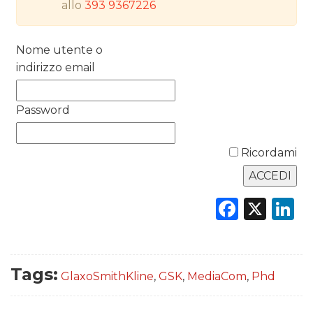
allo
393 9367226
RICERCHE
Nome utente o
PREVISIONI/SCENARI
indirizzo email
NORMATIVE
Password
TREND
Ricordami
CASE HISTORY
OPINIONI
Faceb
X
L
Tags:
GlaxoSmithKline
,
GSK
,
MediaCom
,
Phd