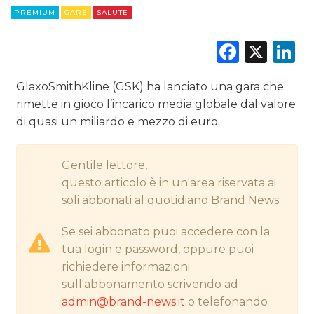
PREMIUM
GARE
SALUTE
CINEMA
Faceb
X
L
DIGITALE
GlaxoSmithKline (GSK) ha lanciato una gara che
EDITORIA
rimette in gioco l’incarico media globale dal valore
di quasi un miliardo e mezzo di euro.
ESTERNA
Gentile lettore,
RADIO / AUDIO
questo articolo è in un'area riservata ai
soli abbonati al quotidiano Brand News.
TV
Se sei abbonato puoi accedere con la
tua login e password, oppure puoi
richiedere informazioni
sull'abbonamento scrivendo ad
admin@brand-news.it
o telefonando
DATI