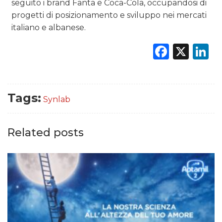
seguito i brand Fanta e Coca-Cola, occupandosi di
progetti di posizionamento e sviluppo nei mercati
italiano e albanese.
Faceb
X
L
Tags:
Synlab
Related posts