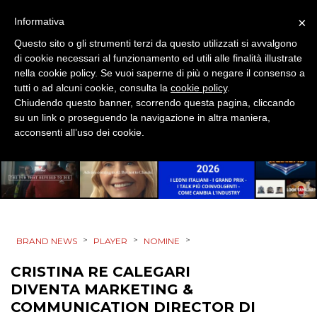
×
Informativa
PROMOZIONI
Questo sito o gli strumenti terzi da questo utilizzati si avvalgono
di cookie necessari al funzionamento ed utili alle finalità illustrate
nella cookie policy. Se vuoi saperne di più o negare il consenso a
tutti o ad alcuni cookie, consulta la
cookie policy
.
PRODOTTI
Chiudendo questo banner, scorrendo questa pagina, cliccando
su un link o proseguendo la navigazione in altra maniera,
PUNTI VENDITA
acconsenti all’uso dei cookie.
CSR
STRATEGIE
>
>
>
BRAND NEWS
PLAYER
NOMINE
CINEMA
CRISTINA RE CALEGARI
DIVENTA MARKETING &
DIGITALE
COMMUNICATION DIRECTOR DI