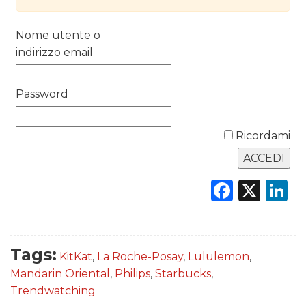
RICERCHE
Nome utente o
indirizzo email
PREVISIONI/SCENARI
NORMATIVE
Password
TREND
Ricordami
CASE HISTORY
OPINIONI
Faceb
X
L
Tags:
KitKat
,
La Roche-Posay
,
Lululemon
,
Mandarin Oriental
,
Philips
,
Starbucks
,
Trendwatching