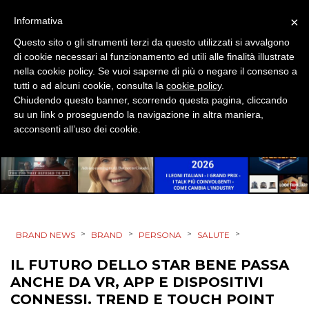
DESIGN
×
Informativa
Questo sito o gli strumenti terzi da questo utilizzati si avvalgono
EVENTI
di cookie necessari al funzionamento ed utili alle finalità illustrate
nella cookie policy. Se vuoi saperne di più o negare il consenso a
MOBILE
tutti o ad alcuni cookie, consulta la
cookie policy
.
Chiudendo questo banner, scorrendo questa pagina, cliccando
PROMOZIONI
su un link o proseguendo la navigazione in altra maniera,
acconsenti all’uso dei cookie.
PRODOTTI
PUNTI VENDITA
>
>
>
>
BRAND NEWS
BRAND
PERSONA
SALUTE
CSR
IL FUTURO DELLO STAR BENE PASSA
STRATEGIE
ANCHE DA VR, APP E DISPOSITIVI
CONNESSI. TREND E TOUCH POINT