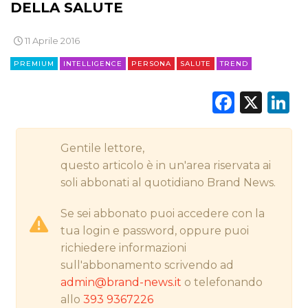
DELLA SALUTE
CINEMA
11 Aprile 2016
PREMIUM
INTELLIGENCE
PERSONA
SALUTE
TREND
DIGITALE
Faceb
X
L
EDITORIA
ESTERNA
Gentile lettore,
RADIO / AUDIO
questo articolo è in un'area riservata ai
soli abbonati al quotidiano Brand News.
TV
Se sei abbonato puoi accedere con la
tua login e password, oppure puoi
richiedere informazioni
sull'abbonamento scrivendo ad
admin@brand-news.it
o telefonando
DATI
allo
393 9367226