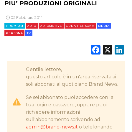
PIU’ PRODUZIONI ORIGINALI
CINEMA
05 Febbraio 2014
PREMIUM
AUTO
AUTOMOTIVE
CURA PERSONA
MEDIA
DIGITALE
PERSONA
TV
EDITORIA
Faceb
X
L
ESTERNA
Gentile lettore,
RADIO / AUDIO
questo articolo è in un'area riservata ai
soli abbonati al quotidiano Brand News.
TV
Se sei abbonato puoi accedere con la
tua login e password, oppure puoi
richiedere informazioni
sull'abbonamento scrivendo ad
admin@brand-news.it
o telefonando
DATI