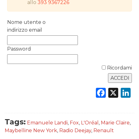
allo
393 9367226
RICERCHE
Nome utente o
PREVISIONI/SCENARI
indirizzo email
NORMATIVE
Password
TREND
Ricordami
CASE HISTORY
OPINIONI
Faceb
X
L
Tags:
Emanuele Landi
,
Fox
,
L'Oréal
,
Marie Claire
,
Maybelline New York
,
Radio Deejay
,
Renault