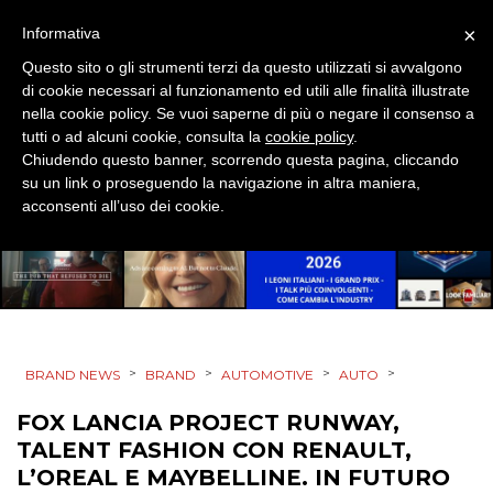
DESIGN
×
Informativa
Questo sito o gli strumenti terzi da questo utilizzati si avvalgono
EVENTI
di cookie necessari al funzionamento ed utili alle finalità illustrate
nella cookie policy. Se vuoi saperne di più o negare il consenso a
MOBILE
tutti o ad alcuni cookie, consulta la
cookie policy
.
Chiudendo questo banner, scorrendo questa pagina, cliccando
PROMOZIONI
su un link o proseguendo la navigazione in altra maniera,
acconsenti all’uso dei cookie.
PRODOTTI
PUNTI VENDITA
>
>
>
>
BRAND NEWS
BRAND
AUTOMOTIVE
AUTO
CSR
FOX LANCIA PROJECT RUNWAY,
TALENT FASHION CON RENAULT,
STRATEGIE
L’OREAL E MAYBELLINE. IN FUTURO