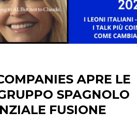
STRATEGIE
CINEMA
DIGITALE
EDITORIA
COMPANIES APRE LE
ESTERNA
L GRUPPO SPAGNOLO
RADIO / AUDIO
NZIALE FUSIONE
TV