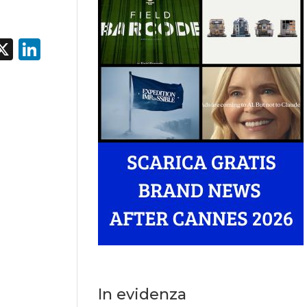
acebook
X
LinkedIn
In evidenza