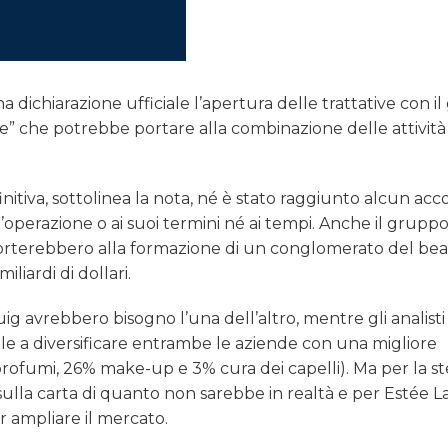
chiarazione ufficiale l’apertura delle trattative con i
” che potrebbe portare alla combinazione delle attività
nitiva, sottolinea la nota, né è stato raggiunto alcun acc
ll’operazione o ai suoi termini né ai tempi. Anche il grupp
porterebbero alla formazione di un conglomerato del be
iliardi di dollari.
 avrebbero bisogno l’una dell’altro, mentre gli analisti
tile a diversificare entrambe le aziende con una migliore
 profumi, 26% make-up e 3% cura dei capelli). Ma per la st
sulla carta di quanto non sarebbe in realtà e per Estée 
r ampliare il mercato.