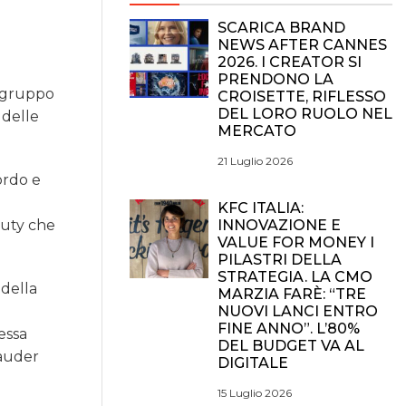
SCARICA BRAND
NEWS AFTER CANNES
2026. I CREATOR SI
PRENDONO LA
l gruppo
CROISETTE, RIFLESSO
DEL LORO RUOLO NEL
 delle
MERCATO
21 Luglio 2026
ordo e
o
KFC ITALIA:
INNOVAZIONE E
auty che
VALUE FOR MONEY I
PILASTRI DELLA
STRATEGIA. LA CMO
 della
MARZIA FARÈ: “TRE
NUOVI LANCI ENTRO
FINE ANNO”. L’80%
essa
DEL BUDGET VA AL
Lauder
DIGITALE
15 Luglio 2026