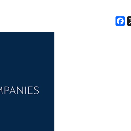
F
DATI
RICERCHE
PREVISIONI/SCENARI
NORMATIVE
TREND
CASE HISTORY
OPINIONI