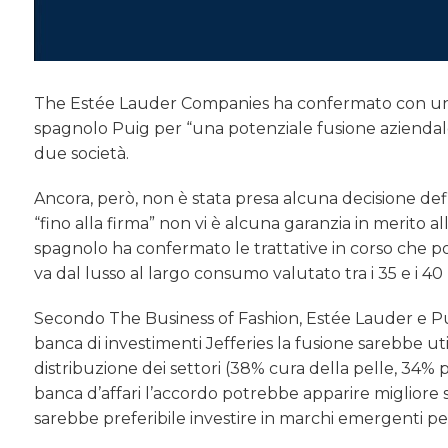
The Estée Lauder Companies ha confermato con una di
spagnolo Puig per “una potenziale fusione aziendale
due società.
Ancora, però, non è stata presa alcuna decisione defi
“fino alla firma” non vi è alcuna garanzia in merito a
spagnolo ha confermato le trattative in corso che 
va dal lusso al largo consumo valutato tra i 35 e i 40 m
Secondo The Business of Fashion, Estée Lauder e Puig
banca di investimenti Jefferies la fusione sarebbe u
distribuzione dei settori (38% cura della pelle, 34%
banca d’affari l’accordo potrebbe apparire migliore 
sarebbe preferibile investire in marchi emergenti pe