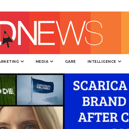
DIRECT
SPONSOR
DESIGN
EVENTI
MOBILE
ARKETING
MEDIA
GARE
INTELLIGENCE
PROMOZIONI
PRODOTTI
PUNTI VENDITA
CSR