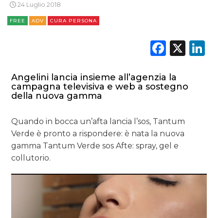
24 Luglio 2018
NORMATIVE
FREE
ADV
CURA PERSONA
TREND
Faceb
X
L
CASE HISTORY
Angelini lancia insieme all’agenzia la
OPINIONI
campagna televisiva e web a sostegno
della nuova gamma
Quando in bocca un’afta lancia l’sos, Tantum
Verde è pronto a rispondere: è nata la nuova
gamma Tantum Verde sos Afte: spray, gel e
collutorio.