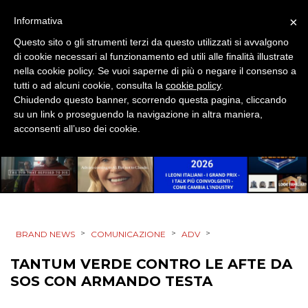
×
Informativa
EDITORIA
Questo sito o gli strumenti terzi da questo utilizzati si avvalgono
di cookie necessari al funzionamento ed utili alle finalità illustrate
ESTERNA
nella cookie policy. Se vuoi saperne di più o negare il consenso a
tutti o ad alcuni cookie, consulta la
cookie policy
.
RADIO / AUDIO
Chiudendo questo banner, scorrendo questa pagina, cliccando
su un link o proseguendo la navigazione in altra maniera,
TV
acconsenti all’uso dei cookie.
DATI
>
>
>
BRAND NEWS
COMUNICAZIONE
ADV
RICERCHE
TANTUM VERDE CONTRO LE AFTE DA
SOS CON ARMANDO TESTA
PREVISIONI/SCENARI