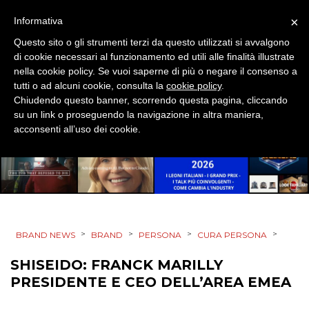
×
Informativa
MOBILE
Questo sito o gli strumenti terzi da questo utilizzati si avvalgono
di cookie necessari al funzionamento ed utili alle finalità illustrate
PROMOZIONI
nella cookie policy. Se vuoi saperne di più o negare il consenso a
tutti o ad alcuni cookie, consulta la
cookie policy
.
Chiudendo questo banner, scorrendo questa pagina, cliccando
su un link o proseguendo la navigazione in altra maniera,
PRODOTTI
acconsenti all’uso dei cookie.
PUNTI VENDITA
CSR
STRATEGIE
>
>
>
>
BRAND NEWS
BRAND
PERSONA
CURA PERSONA
SHISEIDO: FRANCK MARILLY
PRESIDENTE E CEO DELL’AREA EMEA
CINEMA