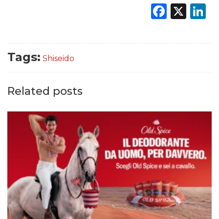
Faceb
X
L
Tags:
Shiseido
Related posts