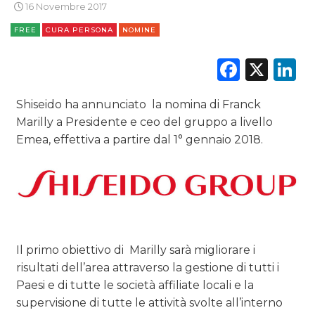
16 Novembre 2017
DIGITALE
FREE
CURA PERSONA
NOMINE
EDITORIA
Faceb
X
L
ESTERNA
Shiseido ha annunciato la nomina di Franck
RADIO / AUDIO
Marilly a Presidente e ceo del gruppo a livello
Emea, effettiva a partire dal 1° gennaio 2018.
TV
Il primo obiettivo di Marilly sarà migliorare i
DATI
risultati dell’area attraverso la gestione di tutti i
Paesi e di tutte le società affiliate locali e la
RICERCHE
supervisione di tutte le attività svolte all’interno