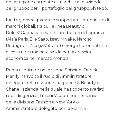
della regione correlate ai marchi e alle aziende
PREVISIONI/SCENARI
del gruppo per il portafoglio del gruppo Shiseido.
NORMATIVE
Inoltre, dovrà guidare e supportare i proprietari di
TREND
marchi globali, tra cui la linea Beauty di
Dolce&Gabbana, i marchi produttori di fragranze
CASE HISTORY
(Alaïa Paris, Elie Saab, Issey Miyake, Narciso
Rodriguez, Zadig&Voltaire) e Serge Lutens al fine
OPINIONI
di costruire una base solida per la crescita
economica nei mercati mondiali.
Prima di entrare nel gruppo Shiseido, Franck
Marilly ha svolto il ruolo di Amministratore
delegato della divisione Fragrance & Beauty di
Chanel, azienda nella quale ha ricoperto svariati
ruoli dirigenziali, tra cui Vicepresidente senior
della divisione Fashion a New York o
Amministratore delegato per la Francia.