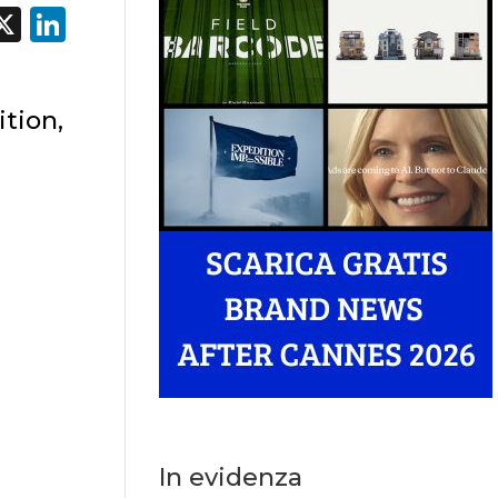
acebook
X
LinkedIn
ition,
In evidenza