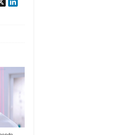
acebook
X
LinkedIn
 mondo