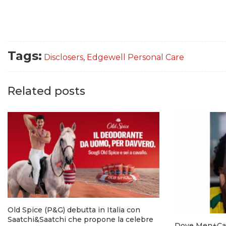
Tags:
Disclosers
,
Edgewell Personal Care
Related posts
Old Spice (P&G) debutta in Italia con
Saatchi&Saatchi che propone la celebre
Dove Men+Car