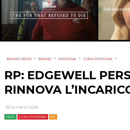
>
>
>
>
BRAND NEWS
BRAND
PERSONA
CURA PERSONA
RP: EDGEWELL PERS
RINNOVA L’INCARIC
04 Marzo 2026
FREE
CURA PERSONA
RP