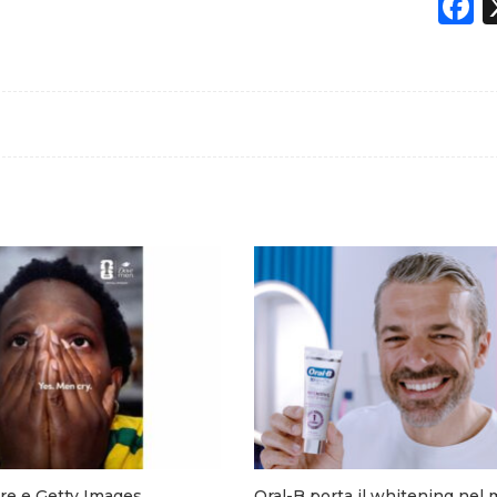
F
e e Getty Images
Oral-B porta il whitening nel