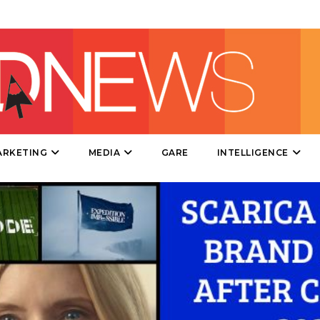
CSR
STRATEGIE
CINEMA
ARKETING
MEDIA
GARE
INTELLIGENCE
DIGITALE
EDITORIA
ESTERNA
RADIO / AUDIO
TV