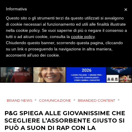
×
Informativa
DESIGN
Questo sito o gli strumenti terzi da questo utilizzati si avvalgono
di cookie necessari al funzionamento ed utili alle finalità illustrate
EVENTI
nella cookie policy. Se vuoi saperne di più o negare il consenso a
tutti o ad alcuni cookie, consulta la
cookie policy
.
MOBILE
Chiudendo questo banner, scorrendo questa pagina, cliccando
su un link o proseguendo la navigazione in altra maniera,
PROMOZIONI
acconsenti all’uso dei cookie.
PRODOTTI
PUNTI VENDITA
>
>
>
BRAND NEWS
COMUNICAZIONE
BRANDED CONTENT
CSR
P&G SPIEGA ALLE GIOVANISSIME CHE
SCEGLIERE L’ASSORBENTE GIUSTO SI
STRATEGIE
PUÒ A SUON DI RAP CON LA