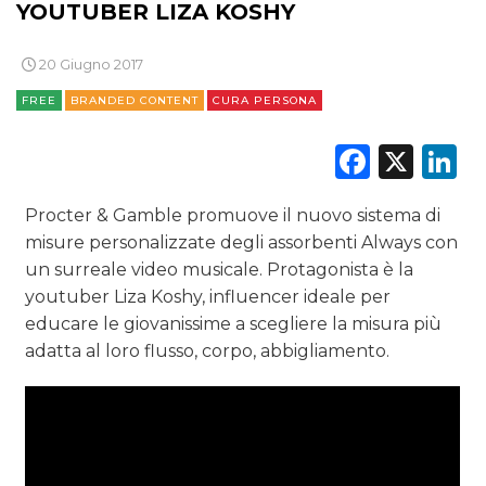
YOUTUBER LIZA KOSHY
20 Giugno 2017
CINEMA
FREE
BRANDED CONTENT
CURA PERSONA
DIGITALE
Faceb
X
L
EDITORIA
Procter & Gamble promuove il nuovo sistema di
ESTERNA
misure personalizzate degli assorbenti Always con
un surreale video musicale. Protagonista è la
RADIO / AUDIO
youtuber Liza Koshy, influencer ideale per
educare le giovanissime a scegliere la misura più
TV
adatta al loro flusso, corpo, abbigliamento.