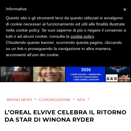
RP
×
Informativa
DIRECT
Questo sito o gli strumenti terzi da questo utilizzati si avvalgono
di cookie necessari al funzionamento ed utili alle finalità illustrate
SPONSOR
nella cookie policy. Se vuoi saperne di più o negare il consenso a
tutti o ad alcuni cookie, consulta la
cookie policy
.
DESIGN
Chiudendo questo banner, scorrendo questa pagina, cliccando
su un link o proseguendo la navigazione in altra maniera,
acconsenti all’uso dei cookie.
EVENTI
MOBILE
PROMOZIONI
>
>
>
BRAND NEWS
COMUNICAZIONE
ADV
L’OREAL ELVIVE CELEBRA IL RITORNO
PRODOTTI
DA STAR DI WINONA RYDER
PUNTI VENDITA