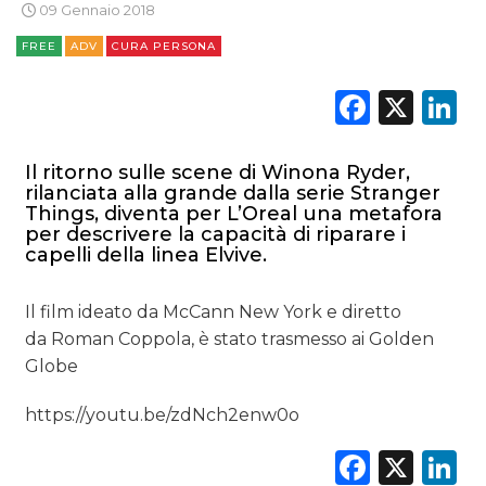
09 Gennaio 2018
CSR
FREE
ADV
CURA PERSONA
STRATEGIE
Faceb
X
L
Il ritorno sulle scene di Winona Ryder,
CINEMA
rilanciata alla grande dalla serie Stranger
Things, diventa per L’Oreal una metafora
per descrivere la capacità di riparare i
DIGITALE
capelli della linea Elvive.
EDITORIA
Il film ideato da McCann New York e diretto
da Roman Coppola, è stato trasmesso ai Golden
ESTERNA
Globe
RADIO / AUDIO
https://youtu.be/zdNch2enw0o
TV
Faceb
X
L