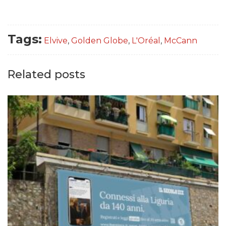
Tags:
Elvive
,
Golden Globe
,
L'Oréal
,
McCann
DATI
Related posts
RICERCHE
PREVISIONI/SCENARI
NORMATIVE
TREND
CASE HISTORY
OPINIONI