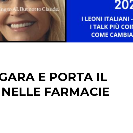
EDITORIA
ESTERNA
RADIO / AUDIO
TV
 GARA E PORTA IL
 NELLE FARMACIE
DATI
RICERCHE
PREVISIONI/SCENARI