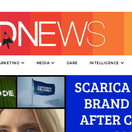
PROMOZIONI
PRODOTTI
PUNTI VENDITA
ARKETING
MEDIA
GARE
INTELLIGENCE
CSR
STRATEGIE
CINEMA
DIGITALE