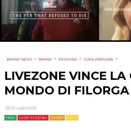
>
>
>
>
BRAND NEWS
BRAND
PERSONA
CURA PERSONA
LIVEZONE VINCE LA
MONDO DI FILORGA
22 Luglio 2025
FREE
CURA PERSONA
EVENTI
GARE