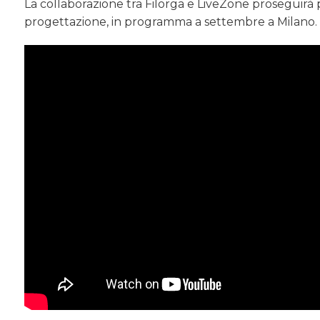
La collaborazione tra Filorga e LiveZone proseguirà 
progettazione, in programma a settembre a Milano.