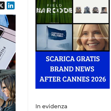
acebook
X
LinkedIn
In evidenza