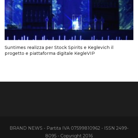
Suntimes realizza per Stock Spirits e Keglevich il
progetto e piattaforma digitale KegleVIP
BRAND NEWS - Partita IVA 07599810962 - ISSN 2499-
8095 - Copyright 2016