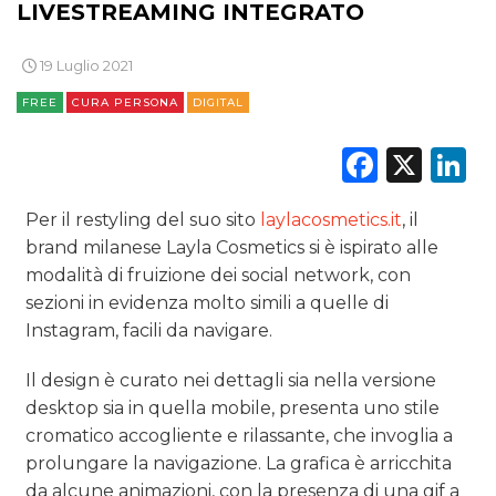
LIVESTREAMING INTEGRATO
19 Luglio 2021
FREE
CURA PERSONA
DIGITAL
Faceb
X
L
Per il restyling del suo sito
laylacosmetics.it
, il
brand milanese Layla Cosmetics si è ispirato alle
modalità di fruizione dei social network, con
sezioni in evidenza molto simili a quelle di
Instagram, facili da navigare.
Il design è curato nei dettagli sia nella versione
desktop sia in quella mobile, presenta uno stile
cromatico accogliente e rilassante, che invoglia a
prolungare la navigazione. La grafica è arricchita
da alcune animazioni, con la presenza di una gif a