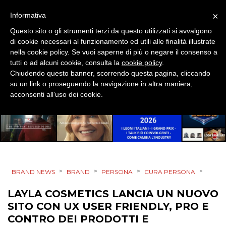
×
Informativa
RICERCHE
Questo sito o gli strumenti terzi da questo utilizzati si avvalgono
di cookie necessari al funzionamento ed utili alle finalità illustrate
PREVISIONI/SCENARI
nella cookie policy. Se vuoi saperne di più o negare il consenso a
tutti o ad alcuni cookie, consulta la
cookie policy
.
NORMATIVE
Chiudendo questo banner, scorrendo questa pagina, cliccando
su un link o proseguendo la navigazione in altra maniera,
TREND
acconsenti all’uso dei cookie.
CASE HISTORY
OPINIONI
>
>
>
>
BRAND NEWS
BRAND
PERSONA
CURA PERSONA
LAYLA COSMETICS LANCIA UN NUOVO
SITO CON UX USER FRIENDLY, PRO E
CONTRO DEI PRODOTTI E