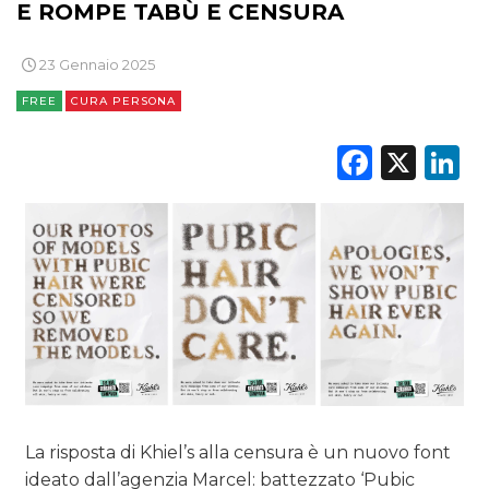
E ROMPE TABÙ E CENSURA
23 Gennaio 2025
FREE
CURA PERSONA
Faceb
X
L
La risposta di Khiel’s alla censura è un nuovo font
ideato dall’agenzia Marcel: battezzato ‘Pubic