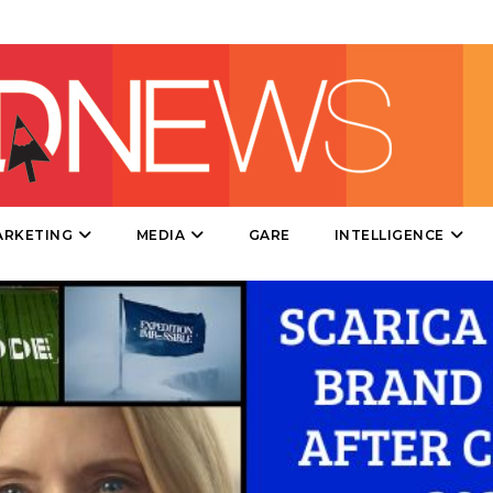
DIRECT
SPONSOR
DESIGN
EVENTI
MOBILE
ARKETING
MEDIA
GARE
INTELLIGENCE
PROMOZIONI
PRODOTTI
PUNTI VENDITA
CSR