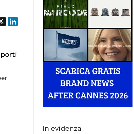
acebook
X
LinkedIn
o
porti
beer
In evidenza