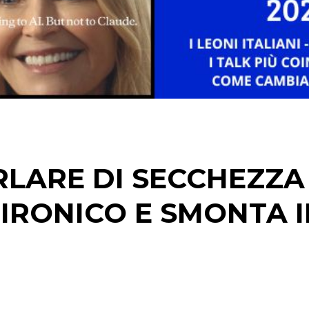
STRATEGIE
CINEMA
DIGITALE
EDITORIA
RLARE DI SECCHEZZA
ESTERNA
IRONICO E SMONTA I
RADIO / AUDIO
TV