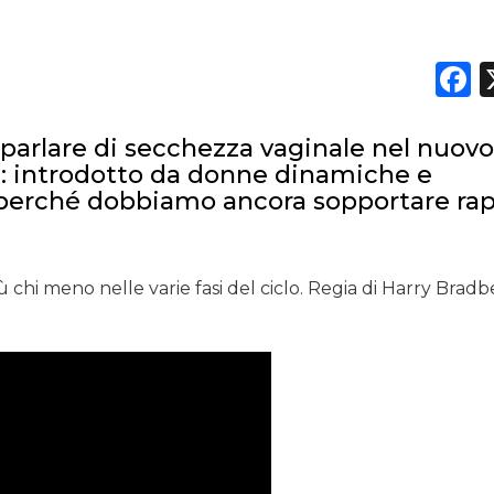
F
DATI
 parlare di secchezza vaginale nel nuov
RICERCHE
a: introdotto da donne dinamiche e
perché dobbiamo ancora sopportare rap
PREVISIONI/SCENARI
NORMATIVE
ù chi meno nelle varie fasi del ciclo. Regia di Harry Brad
TREND
CASE HISTORY
OPINIONI