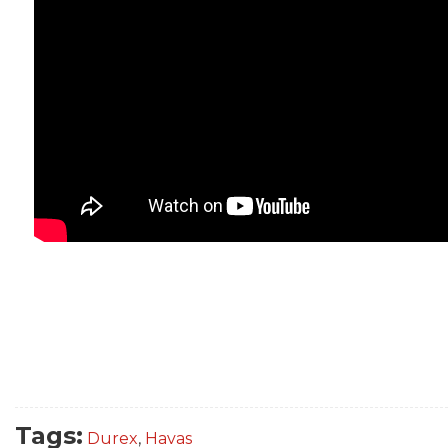
Tags:
Durex
,
Havas