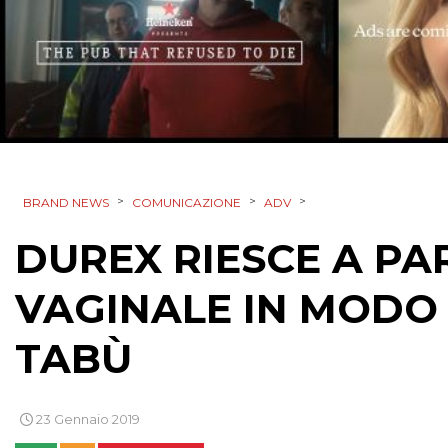
>
>
>
BRAND NEWS
COMUNICAZIONE
ADV
DUREX RIESCE A PA
VAGINALE IN MODO 
TABÙ
23 Gennaio 2019