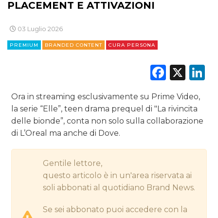
PLACEMENT E ATTIVAZIONI
CINEMA
03 Luglio 2026
DIGITALE
PREMIUM
BRANDED CONTENT
CURA PERSONA
EDITORIA
Faceb
X
L
ESTERNA
Ora in streaming esclusivamente su Prime Video,
RADIO / AUDIO
la serie “Elle”, teen drama prequel di "La rivincita
delle bionde”, conta non solo sulla collaborazione
TV
di L’Oreal ma anche di Dove.
Gentile lettore,
questo articolo è in un'area riservata ai
soli abbonati al quotidiano Brand News.
DATI
Se sei abbonato puoi accedere con la