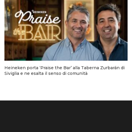
Heineken porta ‘Praise the Bar’ alla Taberna Zurbarán di
Siviglia e ne esalta il senso di comunità