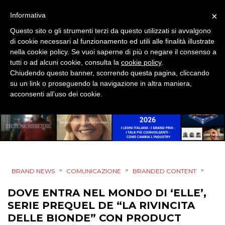
DESIGN
×
Informativa
EVENTI
Questo sito o gli strumenti terzi da questo utilizzati si avvalgono
di cookie necessari al funzionamento ed utili alle finalità illustrate
MOBILE
nella cookie policy. Se vuoi saperne di più o negare il consenso a
tutti o ad alcuni cookie, consulta la
cookie policy
.
PROMOZIONI
Chiudendo questo banner, scorrendo questa pagina, cliccando
su un link o proseguendo la navigazione in altra maniera,
acconsenti all’uso dei cookie.
PRODOTTI
PUNTI VENDITA
CSR
>
>
>
BRAND NEWS
COMUNICAZIONE
BRANDED CONTENT
DOVE ENTRA NEL MONDO DI ‘ELLE’,
STRATEGIE
SERIE PREQUEL DE “LA RIVINCITA
DELLE BIONDE” CON PRODUCT