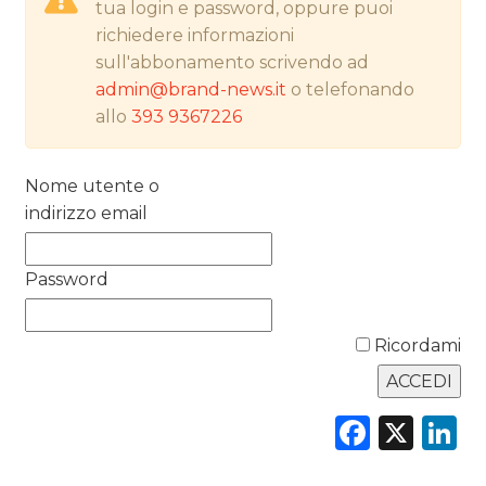
tua login e password, oppure puoi
RICERCHE
richiedere informazioni
sull'abbonamento scrivendo ad
PREVISIONI/SCENARI
admin@brand-news.it
o telefonando
allo
393 9367226
NORMATIVE
TREND
Nome utente o
indirizzo email
CASE HISTORY
OPINIONI
Password
Ricordami
Faceb
X
L