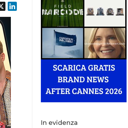
acebook
X
LinkedIn
In evidenza