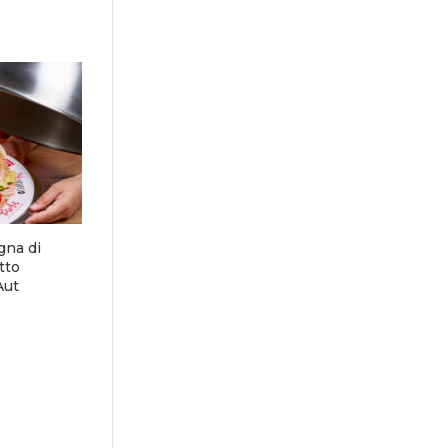
gna di
tto
Aut