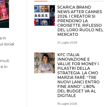
SCARICA BRAND
NEWS AFTER CANNES
2026. I CREATOR SI
PRENDONO LA
CROISETTE, RIFLESSO
DEL LORO RUOLO NEL
MERCATO
a in
21 Luglio 2026
i social
KFC ITALIA:
INNOVAZIONE E
enuti
VALUE FOR MONEY I
re in
PILASTRI DELLA
STRATEGIA. LA CMO
MARZIA FARÈ: “TRE
NUOVI LANCI ENTRO
FINE ANNO”. L’80%
DEL BUDGET VA AL
DIGITALE
15 Luglio 2026