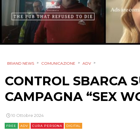
>
>
>
BRAND NEWS
COMUNICAZIONE
ADV
CONTROL SBARCA S
CAMPAGNA “SEX W
10 Ottobre 2024
FREE
ADV
CURA PERSONA
DIGITAL