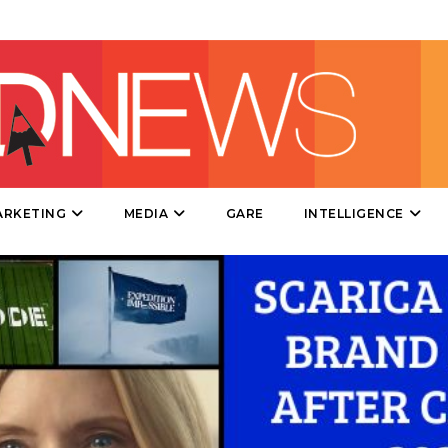
PUNTI VENDITA
CSR
STRATEGIE
ARKETING
MEDIA
GARE
INTELLIGENCE
CINEMA
DIGITALE
EDITORIA
ESTERNA
RADIO / AUDIO