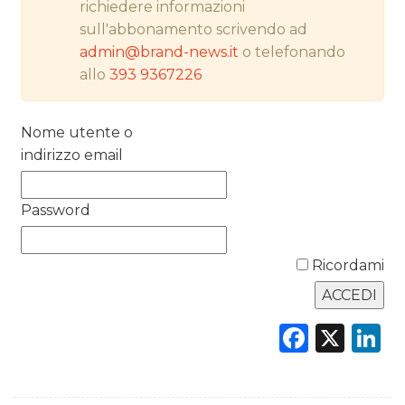
richiedere informazioni
PREVISIONI/SCENARI
sull'abbonamento scrivendo ad
NORMATIVE
admin@brand-news.it
o telefonando
allo
393 9367226
TREND
Nome utente o
CASE HISTORY
indirizzo email
OPINIONI
Password
Ricordami
Faceb
X
L