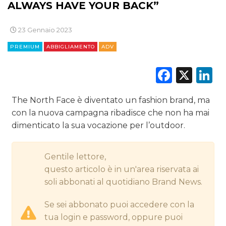
ALWAYS HAVE YOUR BACK”
DIGITALE
23 Gennaio 2023
EDITORIA
PREMIUM
ABBIGLIAMENTO
ADV
ESTERNA
Faceb
X
L
RADIO / AUDIO
The North Face è diventato un fashion brand, ma
TV
con la nuova campagna ribadisce che non ha mai
dimenticato la sua vocazione per l’outdoor.
Gentile lettore,
questo articolo è in un'area riservata ai
soli abbonati al quotidiano Brand News.
DATI
Se sei abbonato puoi accedere con la
RICERCHE
tua login e password, oppure puoi