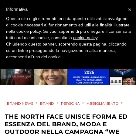
×
Informativa
MOBILE
Questo sito o gli strumenti terzi da questo utilizzati si avvalgono
di cookie necessari al funzionamento ed utili alle finalità illustrate
PROMOZIONI
nella cookie policy. Se vuoi saperne di più o negare il consenso a
tutti o ad alcuni cookie, consulta la
cookie policy
.
Chiudendo questo banner, scorrendo questa pagina, cliccando
su un link o proseguendo la navigazione in altra maniera,
PRODOTTI
acconsenti all’uso dei cookie.
PUNTI VENDITA
CSR
STRATEGIE
>
>
>
>
BRAND NEWS
BRAND
PERSONA
ABBIGLIAMENTO
THE NORTH FACE UNISCE FORMA ED
ESSENZA DEL BRAND, MODA E
CINEMA
OUTDOOR NELLA CAMPAGNA “WE