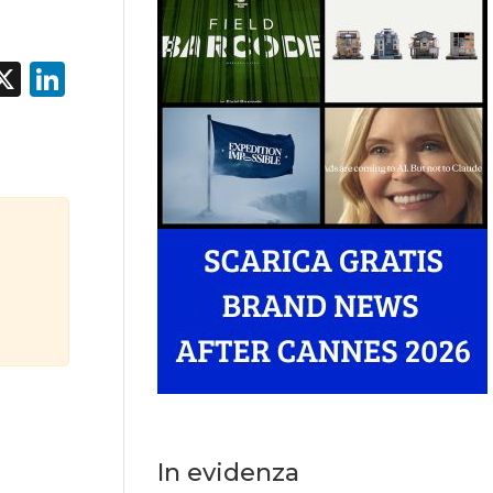
acebook
X
LinkedIn
In evidenza