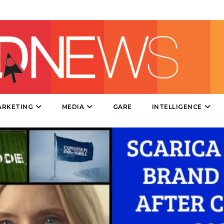
DIRECT
SPONSOR
DESIGN
EVENTI
MOBILE
ARKETING
MEDIA
GARE
INTELLIGENCE
PROMOZIONI
PRODOTTI
PUNTI VENDITA
CSR