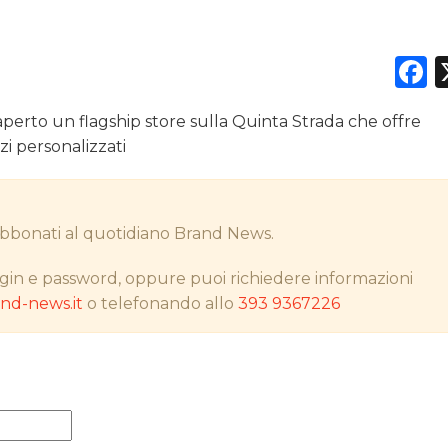
F
DATI
 aperto un flagship store sulla Quinta Strada che offre
RICERCHE
zi personalizzati
PREVISIONI/SCENARI
i abbonati al quotidiano Brand News.
NORMATIVE
gin e password, oppure puoi richiedere informazioni
TREND
d-news.it
o telefonando allo
393 9367226
CASE HISTORY
OPINIONI