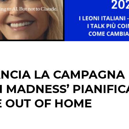
STRATEGIE
CINEMA
DIGITALE
EDITORIA
ANCIA LA CAMPAGNA
ESTERNA
 MADNESS’ PIANIFIC
RADIO / AUDIO
 E OUT OF HOME
TV