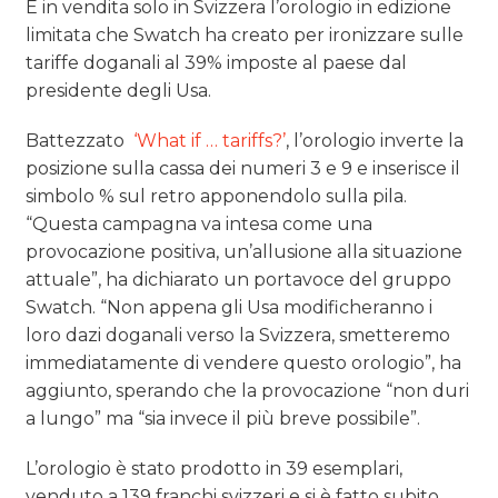
È in vendita solo in Svizzera l’orologio in edizione
limitata che Swatch ha creato per ironizzare sulle
tariffe doganali al 39% imposte al paese dal
presidente degli Usa.
Battezzato
‘What if … tariffs?’
, l’orologio inverte la
posizione sulla cassa dei numeri 3 e 9 e inserisce il
simbolo % sul retro apponendolo sulla pila.
“Questa campagna va intesa come una
provocazione positiva, un’allusione alla situazione
attuale”, ha dichiarato un portavoce del gruppo
Swatch. “Non appena gli Usa modificheranno i
loro dazi doganali verso la Svizzera, smetteremo
immediatamente di vendere questo orologio”, ha
aggiunto, sperando che la provocazione “non duri
a lungo” ma “sia invece il più breve possibile”.
L’orologio è stato prodotto in 39 esemplari,
venduto a 139 franchi svizzeri e si è fatto subito