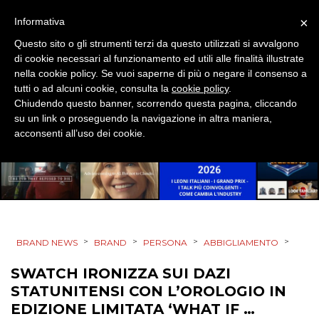
×
Informativa
STRATEGIE
Questo sito o gli strumenti terzi da questo utilizzati si avvalgono
di cookie necessari al funzionamento ed utili alle finalità illustrate
nella cookie policy. Se vuoi saperne di più o negare il consenso a
tutti o ad alcuni cookie, consulta la
cookie policy
.
CINEMA
Chiudendo questo banner, scorrendo questa pagina, cliccando
su un link o proseguendo la navigazione in altra maniera,
DIGITALE
acconsenti all’uso dei cookie.
EDITORIA
ESTERNA
RADIO / AUDIO
>
>
>
>
BRAND NEWS
BRAND
PERSONA
ABBIGLIAMENTO
TV
SWATCH IRONIZZA SUI DAZI
STATUNITENSI CON L’OROLOGIO IN
EDIZIONE LIMITATA ‘WHAT IF …