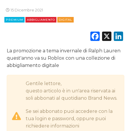
15 Dicembre 2021
CINEMA
PREMIUM
ABBIGLIAMENTO
DIGITAL
DIGITALE
Faceb
X
L
EDITORIA
La promozione a tema invernale di Ralph Lauren
ESTERNA
quest'anno va su Roblox con una collezione di
abbigliamento digitale
RADIO / AUDIO
TV
Gentile lettore,
questo articolo è in un'area riservata ai
soli abbonati al quotidiano Brand News.
Se sei abbonato puoi accedere con la
tua login e password, oppure puoi
DATI
richiedere informazioni