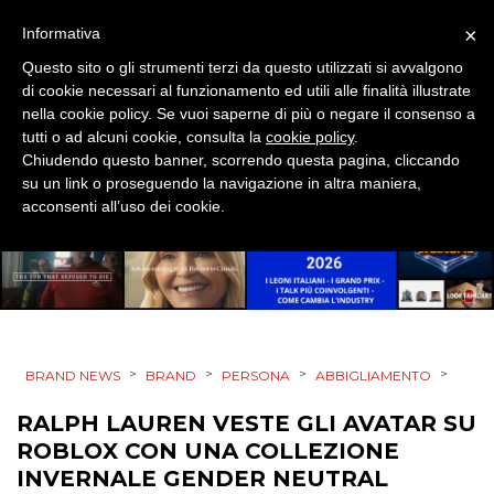
DESIGN
×
Informativa
EVENTI
Questo sito o gli strumenti terzi da questo utilizzati si avvalgono
di cookie necessari al funzionamento ed utili alle finalità illustrate
nella cookie policy. Se vuoi saperne di più o negare il consenso a
MOBILE
tutti o ad alcuni cookie, consulta la
cookie policy
.
Chiudendo questo banner, scorrendo questa pagina, cliccando
PROMOZIONI
su un link o proseguendo la navigazione in altra maniera,
acconsenti all’uso dei cookie.
PRODOTTI
PUNTI VENDITA
>
>
>
>
BRAND NEWS
BRAND
PERSONA
ABBIGLIAMENTO
CSR
RALPH LAUREN VESTE GLI AVATAR SU
STRATEGIE
ROBLOX CON UNA COLLEZIONE
INVERNALE GENDER NEUTRAL