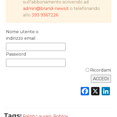
sull'abbonamento scrivendo ad
RICERCHE
admin@brand-news.it
o telefonando
allo
393 9367226
PREVISIONI/SCENARI
NORMATIVE
Nome utente o
indirizzo email
TREND
Password
CASE HISTORY
OPINIONI
Ricordami
Faceb
X
L
Tags:
Ralph Lauren
,
Roblox