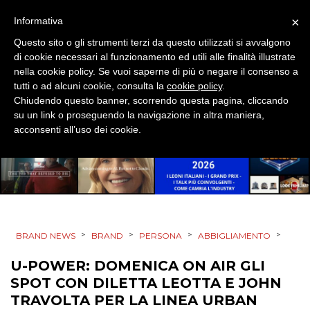
×
Informativa
Questo sito o gli strumenti terzi da questo utilizzati si avvalgono
di cookie necessari al funzionamento ed utili alle finalità illustrate
PRODOTTI
nella cookie policy. Se vuoi saperne di più o negare il consenso a
tutti o ad alcuni cookie, consulta la
cookie policy
.
PUNTI VENDITA
Chiudendo questo banner, scorrendo questa pagina, cliccando
su un link o proseguendo la navigazione in altra maniera,
CSR
acconsenti all’uso dei cookie.
STRATEGIE
CINEMA
>
>
>
>
BRAND NEWS
BRAND
PERSONA
ABBIGLIAMENTO
DIGITALE
U-POWER: DOMENICA ON AIR GLI
SPOT CON DILETTA LEOTTA E JOHN
EDITORIA
TRAVOLTA PER LA LINEA URBAN