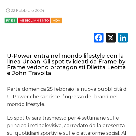
ESTERNA
22 Febbraio 2024
RADIO / AUDIO
FREE
ABBIGLIAMENTO
ADV
TV
Faceb
X
L
U-Power entra nel mondo lifestyle con la
linea Urban. Gli spot tv ideati da Frame by
Frame vedono protagonisti Diletta Leotta
e John Travolta
DATI
Parte domenica 25 febbraio la nuova pubblicità di
RICERCHE
U-Power che sancisce l’ingresso del brand nel
mondo lifestyle.
PREVISIONI/SCENARI
Lo spot tv sarà trasmesso per 4 settimane sulle
NORMATIVE
principali reti televisive, corredato dalla presenza
sui quotidiani sportivi e sulle piattaforme social. Al