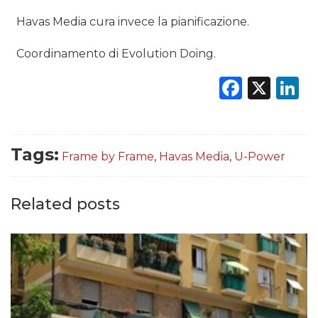
Havas Media cura invece la pianificazione.
Coordinamento di Evolution Doing.
Faceb
X
L
Tags:
Frame by Frame
,
Havas Media
,
U-Power
Related posts