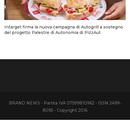
Intarget firma la nuova campagna di Autogrill a sostegno
del progetto Palestre di Autonomia di PizzAut
BRAND NEWS - Partita IVA 07599810962 - ISSN 2499-
8095 - Copyright 2016