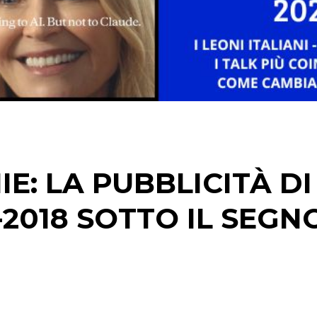
STRATEGIE
CINEMA
DIGITALE
EDITORIA
IE: LA PUBBLICITÀ DI
ESTERNA
-2018 SOTTO IL SEGN
RADIO / AUDIO
TV