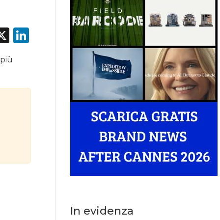
acebook
X
LinkedIn
 più
In evidenza