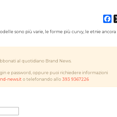
F
DATI
modelle sono più varie, le forme più curvy, le etnie ancora
RICERCHE
PREVISIONI/SCENARI
i abbonati al quotidiano Brand News.
NORMATIVE
gin e password, oppure puoi richiedere informazioni
TREND
d-news.it
o telefonando allo
393 9367226
CASE HISTORY
OPINIONI