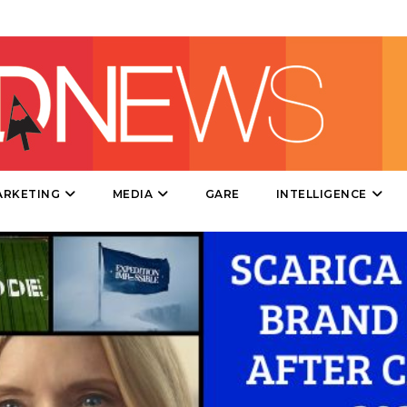
DIRECT
SPONSOR
DESIGN
EVENTI
MOBILE
ARKETING
MEDIA
GARE
INTELLIGENCE
PROMOZIONI
PRODOTTI
PUNTI VENDITA
CSR