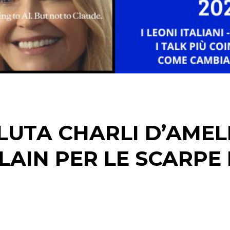
STRATEGIE
CINEMA
DIGITALE
EDITORIA
LUTA CHARLI D’AMEL
ESTERNA
AIN PER LE SCARPE
RADIO / AUDIO
TV