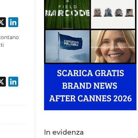
acebook
X
LinkedIn
 contano
ti
acebook
X
LinkedIn
In evidenza