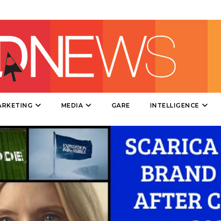
DIRECT
SPONSOR
DESIGN
EVENTI
MOBILE
ARKETING
MEDIA
GARE
INTELLIGENCE
PROMOZIONI
PRODOTTI
PUNTI VENDITA
CSR