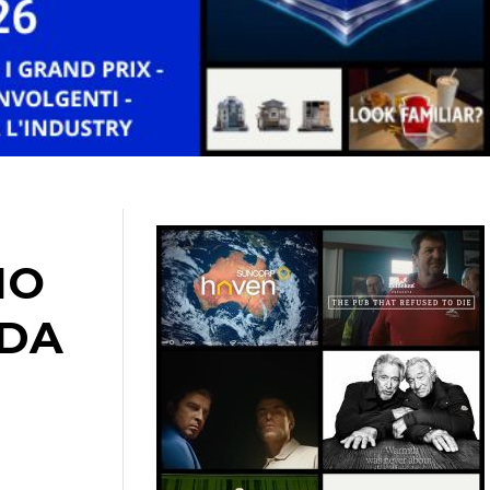
IO
 DA