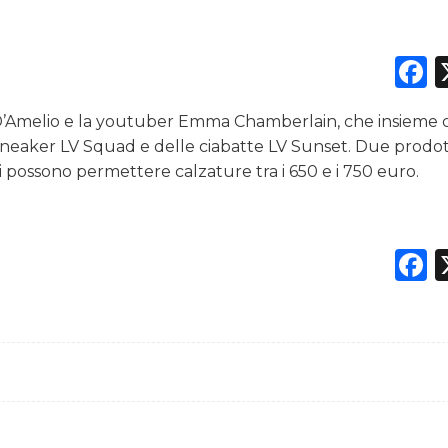
F
DATI
li D’Amelio e la youtuber Emma Chamberlain, che insieme
RICERCHE
 sneaker LV Squad e delle ciabatte LV Sunset. Due prodot
i possono permettere calzature tra i 650 e i 750 euro.
PREVISIONI/SCENARI
NORMATIVE
F
TREND
CASE HISTORY
OPINIONI