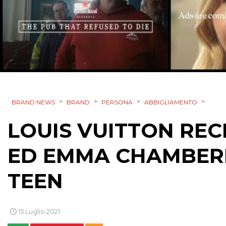
>
>
>
>
BRAND NEWS
BRAND
PERSONA
ABBIGLIAMENTO
LOUIS VUITTON REC
ED EMMA CHAMBERL
TEEN
15 Luglio 2021