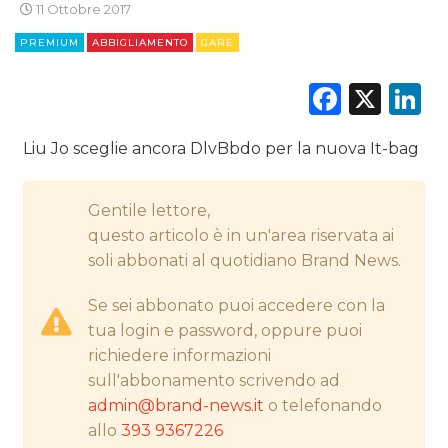
11 Ottobre 2017
PREMIUM
ABBIGLIAMENTO
GARE
CINEMA
Faceb
X
L
DIGITALE
EDITORIA
Liu Jo sceglie ancora DlvBbdo per la nuova It-bag
ESTERNA
Gentile lettore,
questo articolo è in un'area riservata ai
RADIO / AUDIO
soli abbonati al quotidiano Brand News.
TV
Se sei abbonato puoi accedere con la
tua login e password, oppure puoi
richiedere informazioni
sull'abbonamento scrivendo ad
admin@brand-news.it
o telefonando
allo
393 9367226
DATI