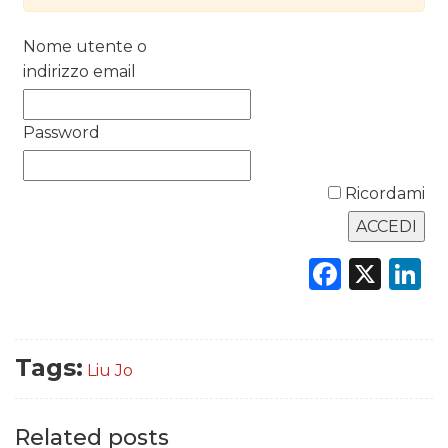
RICERCHE
Nome utente o
indirizzo email
PREVISIONI/SCENARI
NORMATIVE
Password
TREND
Ricordami
CASE HISTORY
Faceb
X
L
OPINIONI
Tags:
Liu Jo
Related posts