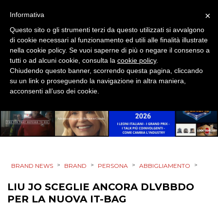
DESIGN
×
Informativa
Questo sito o gli strumenti terzi da questo utilizzati si avvalgono
EVENTI
di cookie necessari al funzionamento ed utili alle finalità illustrate
nella cookie policy. Se vuoi saperne di più o negare il consenso a
MOBILE
tutti o ad alcuni cookie, consulta la
cookie policy
.
Chiudendo questo banner, scorrendo questa pagina, cliccando
PROMOZIONI
su un link o proseguendo la navigazione in altra maniera,
acconsenti all’uso dei cookie.
PRODOTTI
PUNTI VENDITA
>
>
>
>
BRAND NEWS
BRAND
PERSONA
ABBIGLIAMENTO
CSR
LIU JO SCEGLIE ANCORA DLVBBDO
STRATEGIE
PER LA NUOVA IT-BAG