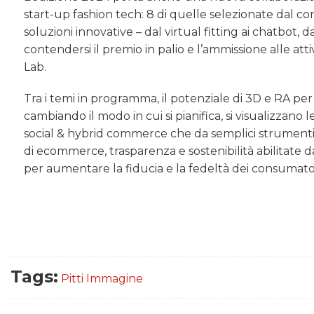
start-up fashion tech: 8 di quelle selezionate dal co
soluzioni innovative – dal virtual fitting ai chatbot, d
contendersi il premio in palio e l’ammissione alle att
Lab.
Tra i temi in programma, il potenziale di 3D e RA per l
cambiando il modo in cui si pianifica, si visualizzano l
social & hybrid commerce che da semplici strument
di ecommerce, trasparenza e sostenibilità abilitate d
per aumentare la fiducia e la fedeltà dei consumator
Tags:
Pitti Immagine