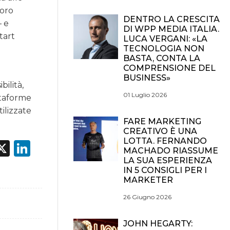
loro
DENTRO LA CRESCITA
– e
DI WPP MEDIA ITALIA.
tart
LUCA VERGANI: «LA
TECNOLOGIA NON
BASTA, CONTA LA
COMPRENSIONE DEL
BUSINESS»
bilità,
01 Luglio 2026
ttaforme
ilizzate
FARE MARKETING
CREATIVO È UNA
LOTTA. FERNANDO
acebook
X
LinkedIn
MACHADO RIASSUME
LA SUA ESPERIENZA
IN 5 CONSIGLI PER I
MARKETER
26 Giugno 2026
JOHN HEGARTY: