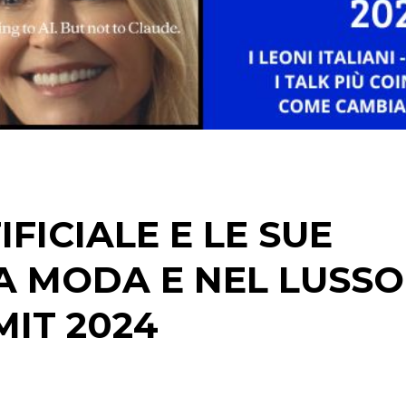
CINEMA
DIGITALE
EDITORIA
ESTERNA
RADIO / AUDIO
IFICIALE E LE SUE
TV
A MODA E NEL LUSSO
MIT 2024
DATI