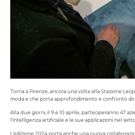
Torna a Firenze, ancora una volta alla Stazione Leopo
moda e che porta approfondimento e confronto diret
Alla due giorni, il 9 e 10 aprile, parteciperanno 47 a
l’intelligenza artificiale e le sue applicazioni nel set
L’edizione 2024 porta anche una nuova collaborazion