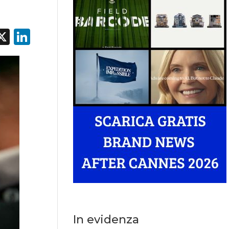
acebook
X
LinkedIn
In evidenza