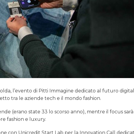
lda, l’evento di Pitti Immagine dedicato al futuro digita
to tra le aziende tech e il mondo fashion.
ziende (erano state 33 lo scorso anno), mentre il focus sarà
tore fashion e luxury.
e con Unicredit Start Lab per la Innovation Call dedicat