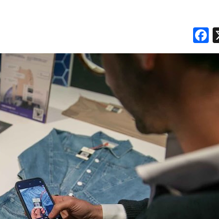
RICERCHE
F
PREVISIONI/SCENARI
NORMATIVE
TREND
CASE HISTORY
OPINIONI