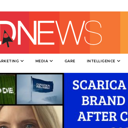
EVENTI
MOBILE
PROMOZIONI
ARKETING
MEDIA
GARE
INTELLIGENCE
PRODOTTI
PUNTI VENDITA
CSR
STRATEGIE