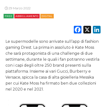
29 Marzo 2022
DATI
FREE
ABBIGLIAMENTO
DIGITAL
RICERCHE
Faceb
X
L
PREVISIONI/SCENARI
Le supermodelle sono arrivate sull’app di fashion
NORMATIVE
gaming Drest. La prima in assoluto è Kate Moss
che sarà protagonista di una challenge di due
TREND
settimane, durante le quali i fan potranno vestirla
con i capi degli oltre 250 brand presenti sulla
CASE HISTORY
piattaforma. Insieme ai vari Gucci, Burberry e
Versace, spicca la casa di alta gioielleria Messika
OPINIONI
per cui Kate Moss ha firmato ben due collezioni
nel 2020 e nel 2021.