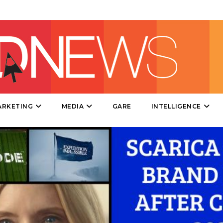
CSR
STRATEGIE
CINEMA
ARKETING
MEDIA
GARE
INTELLIGENCE
DIGITALE
EDITORIA
ESTERNA
RADIO / AUDIO
TV