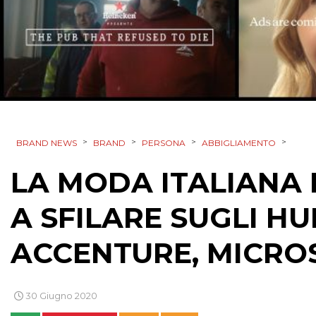
>
>
>
>
BRAND NEWS
BRAND
PERSONA
ABBIGLIAMENTO
LA MODA ITALIANA 
A SFILARE SUGLI HU
ACCENTURE, MICRO
30 Giugno 2020