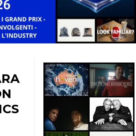
ARA
ON
ICS