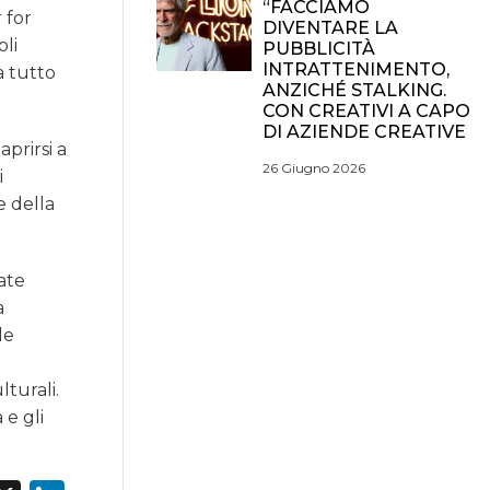
“FACCIAMO
 for
DIVENTARE LA
oli
PUBBLICITÀ
INTRATTENIMENTO,
a tutto
ANZICHÉ STALKING.
CON CREATIVI A CAPO
DI AZIENDE CREATIVE
prirsi a
26 Giugno 2026
i
e della
ate
a
de
lturali.
 e gli