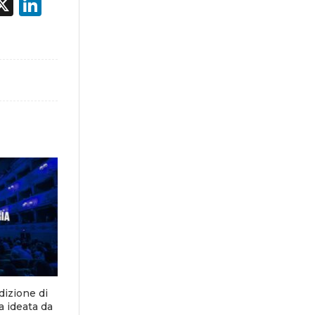
acebook
X
LinkedIn
dizione di
a ideata da