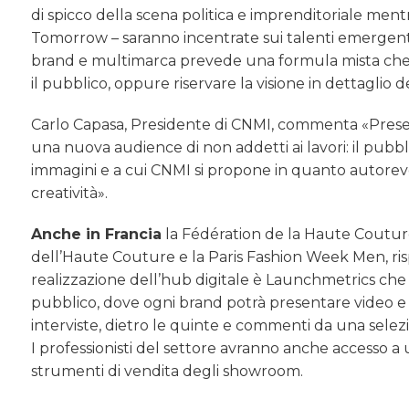
di spicco della scena politica e imprenditoriale men
Tomorrow – saranno incentrate sui talenti emergenti
brand e multimarca prevede una formula mista che c
il pubblico, oppure riservare la visione in dettaglio del
Carlo Capasa, Presidente di CNMI, commenta «Present
una nuova audience di non addetti ai lavori: il pubb
immagini e a cui CNMI si propone in quanto autorevol
creatività».
Anche in Francia
la Fédération de la Haute Couture 
dell’Haute Couture e la Paris Fashion Week Men, rispe
realizzazione dell’hub digitale è Launchmetrics che
pubblico, dove ogni brand potrà presentare video e c
interviste, dietro le quinte e commenti da una selezio
I professionisti del settore avranno anche accesso a u
strumenti di vendita degli showroom.