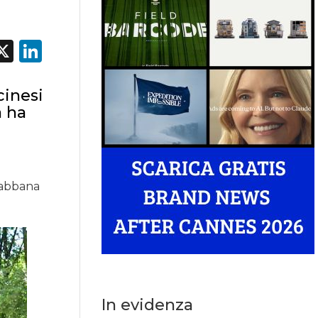
acebook
X
LinkedIn
cinesi
a ha
&Gabbana
In evidenza