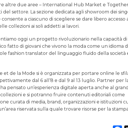
tre altre due aree – International Hub Market e Together
 del settore. La sezione dedicata agli showroom dei sing
onsente a ciascuno di scegliere se dare libero accesso 
le collezioni ai soli addetti ai lavori.
iamo oggi un progetto rivoluzionario nella capacità di a
lico fatto di giovani che vivono la moda come un idioma d
e fashion translator del linguaggio fluido della società 
et de la Mode si è organizzata per portare online le sfil
ttivamente dal 6 all’8 e dal 9 al 13 luglio. Partner per l
 ha pensato un’esperienza digitale aperta anche al gran
ollezioni e si potranno fruire contenuti editoriali come
ne curata di media, brand, organizzazioni e istituzioni cu
n’area riservata sulla quale trovare risorse per la stampa