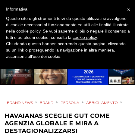
CSR
×
Informativa
STRATEGIE
Questo sito o gli strumenti terzi da questo utilizzati si avvalgono
di cookie necessari al funzionamento ed utili alle finalità illustrate
nella cookie policy. Se vuoi saperne di più o negare il consenso a
tutti o ad alcuni cookie, consulta la
cookie policy
.
Chiudendo questo banner, scorrendo questa pagina, cliccando
CINEMA
su un link o proseguendo la navigazione in altra maniera,
acconsenti all’uso dei cookie.
DIGITALE
EDITORIA
ESTERNA
RADIO / AUDIO
>
>
>
>
BRAND NEWS
BRAND
PERSONA
ABBIGLIAMENTO
HAVAIANAS SCEGLIE GUT COME
TV
AGENZIA GLOBALE E MIRA A
DESTAGIONALIZZARSI