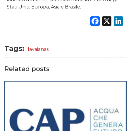
Stati Uniti, Europa, Asia e Brasile.
Faceb
X
L
Tags:
Havaianas
Related posts