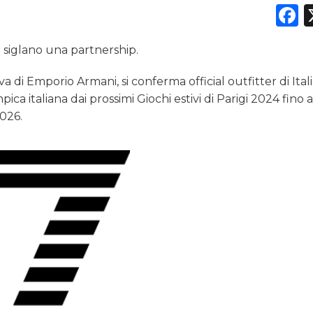
F
 siglano una partnership.
DATI
a di Emporio Armani, si conferma official outfitter di Ital
RICERCHE
ica italiana dai prossimi Giochi estivi di Parigi 2024 fino a
2026.
PREVISIONI/SCENARI
NORMATIVE
TREND
CASE HISTORY
OPINIONI