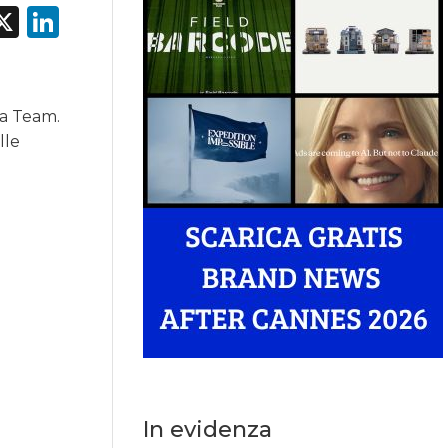
acebook
X
LinkedIn
ia Team.
lle
In evidenza