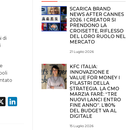
SCARICA BRAND
NEWS AFTER CANNES
2026. I CREATOR SI
PRENDONO LA
CROISETTE, RIFLESSO
DEL LORO RUOLO NEL
i di
MERCATO
i
21 Luglio 2026
me
KFC ITALIA:
INNOVAZIONE E
poli
VALUE FOR MONEY I
entato
PILASTRI DELLA
STRATEGIA. LA CMO
MARZIA FARÈ: “TRE
acebook
X
LinkedIn
NUOVI LANCI ENTRO
FINE ANNO”. L’80%
DEL BUDGET VA AL
DIGITALE
15 Luglio 2026