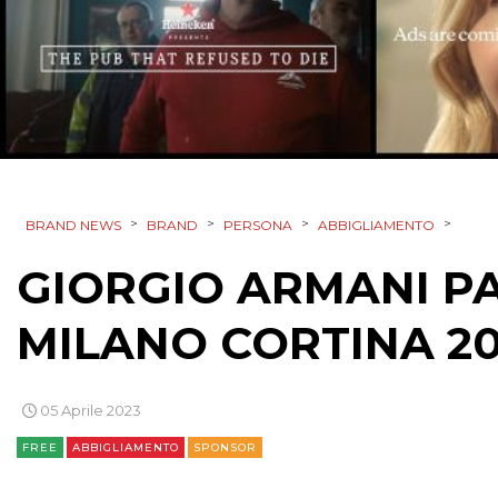
>
>
>
>
BRAND NEWS
BRAND
PERSONA
ABBIGLIAMENTO
GIORGIO ARMANI PA
MILANO CORTINA 2
05 Aprile 2023
FREE
ABBIGLIAMENTO
SPONSOR