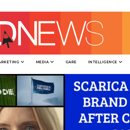
DIRECT
SPONSOR
DESIGN
EVENTI
MOBILE
ARKETING
MEDIA
GARE
INTELLIGENCE
PROMOZIONI
PRODOTTI
PUNTI VENDITA
CSR