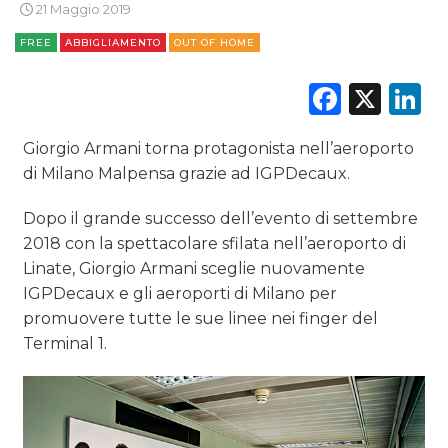
RADIO / AUDIO
21 Maggio 2019
FREE
ABBIGLIAMENTO
OUT OF HOME
TV
Faceb
X
L
Giorgio Armani torna protagonista nell’aeroporto
di Milano Malpensa grazie ad IGPDecaux.
DATI
Dopo il grande successo dell’evento di settembre
2018 con la spettacolare sfilata nell’aeroporto di
RICERCHE
Linate, Giorgio Armani sceglie nuovamente
IGPDecaux e gli aeroporti di Milano per
PREVISIONI/SCENARI
promuovere tutte le sue linee nei finger del
Terminal 1.
NORMATIVE
TREND
CASE HISTORY