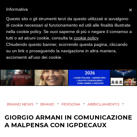
PRODOTTI
×
Informativa
Questo sito o gli strumenti terzi da questo utilizzati si avvalgono
PUNTI VENDITA
di cookie necessari al funzionamento ed utili alle finalità illustrate
nella cookie policy. Se vuoi saperne di più o negare il consenso a
CSR
tutti o ad alcuni cookie, consulta la
cookie policy
.
Chiudendo questo banner, scorrendo questa pagina, cliccando
su un link o proseguendo la navigazione in altra maniera,
STRATEGIE
acconsenti all’uso dei cookie.
CINEMA
DIGITALE
>
>
>
>
BRAND NEWS
BRAND
PERSONA
ABBIGLIAMENTO
EDITORIA
GIORGIO ARMANI IN COMUNICAZIONE
A MALPENSA CON IGPDECAUX
ESTERNA