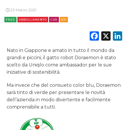
TV
23 Marzo 2021
FREE
ABBIGLIAMENTO
CSR
RP
Faceb
X
L
DATI
Nato in Giappone e amato in tutto il mondo da
grandi e piccini, il gatto robot Doraemon è stato
RICERCHE
scelto da Uniqlo come ambassador per le sue
iniziative di sostenibilità.
PREVISIONI/SCENARI
Ma invece che del consueto color blu, Doraemon
NORMATIVE
sarà tinto di verde per presentare le novità
dell’azienda in modo divertente e facilmente
TREND
comprensibile a tutti.
CASE HISTORY