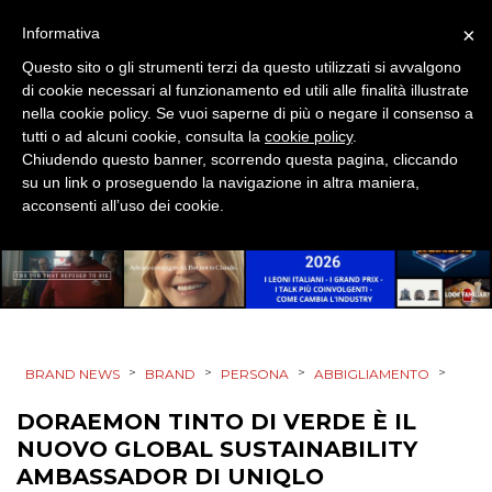
×
Informativa
PUNTI VENDITA
Questo sito o gli strumenti terzi da questo utilizzati si avvalgono
di cookie necessari al funzionamento ed utili alle finalità illustrate
CSR
nella cookie policy. Se vuoi saperne di più o negare il consenso a
tutti o ad alcuni cookie, consulta la
cookie policy
.
STRATEGIE
Chiudendo questo banner, scorrendo questa pagina, cliccando
su un link o proseguendo la navigazione in altra maniera,
acconsenti all’uso dei cookie.
CINEMA
DIGITALE
EDITORIA
>
>
>
>
BRAND NEWS
BRAND
PERSONA
ABBIGLIAMENTO
ESTERNA
DORAEMON TINTO DI VERDE È IL
NUOVO GLOBAL SUSTAINABILITY
RADIO / AUDIO
AMBASSADOR DI UNIQLO