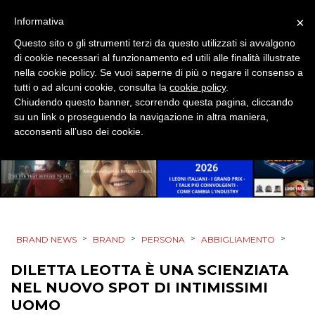
×
Informativa
Questo sito o gli strumenti terzi da questo utilizzati si avvalgono
di cookie necessari al funzionamento ed utili alle finalità illustrate
PRODOTTI
nella cookie policy. Se vuoi saperne di più o negare il consenso a
tutti o ad alcuni cookie, consulta la
cookie policy
.
PUNTI VENDITA
Chiudendo questo banner, scorrendo questa pagina, cliccando
su un link o proseguendo la navigazione in altra maniera,
acconsenti all’uso dei cookie.
CSR
STRATEGIE
CINEMA
>
>
>
>
BRAND NEWS
BRAND
PERSONA
ABBIGLIAMENTO
DILETTA LEOTTA È UNA SCIENZIATA
DIGITALE
NEL NUOVO SPOT DI INTIMISSIMI
EDITORIA
UOMO