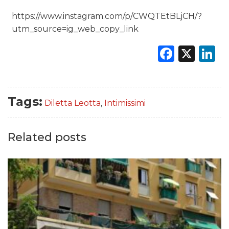
https://www.instagram.com/p/CWQTEtBLjCH/?
utm_source=ig_web_copy_link
Faceb
X
L
Tags:
Diletta Leotta
,
Intimissimi
Related posts