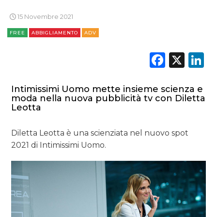
ESTERNA
15 Novembre 2021
FREE
ABBIGLIAMENTO
ADV
RADIO / AUDIO
Faceb
X
L
TV
Intimissimi Uomo mette insieme scienza e
moda nella nuova pubblicità tv con Diletta
Leotta
DATI
Diletta Leotta è una scienziata nel nuovo spot
2021 di Intimissimi Uomo.
RICERCHE
PREVISIONI/SCENARI
NORMATIVE